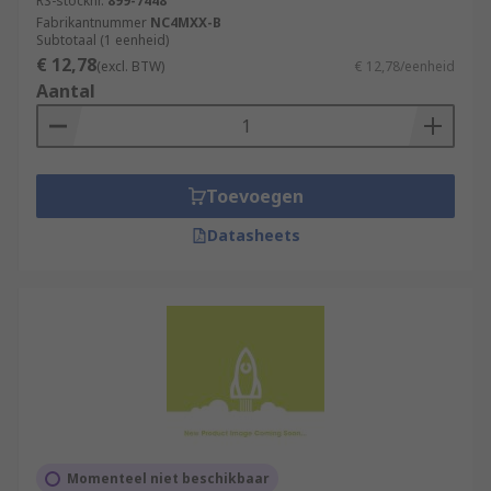
RS-stocknr.
899-7448
Fabrikantnummer
NC4MXX-B
Subtotaal (1 eenheid)
€ 12,78
(excl. BTW)
€ 12,78/eenheid
Aantal
Toevoegen
Datasheets
Momenteel niet beschikbaar