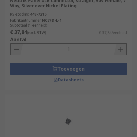
Neutrik Panel XLR Connector, Straight, 50V Female, 7
Way, Silver over Nickel Plating
RS-stocknr.
448-7215
Fabrikantnummer
NC7FD-L-1
Subtotaal (1 eenheid)
€ 37,84
(excl. BTW)
€ 37,84/eenheid
Aantal
Toevoegen
Datasheets