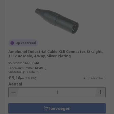
Op voorraad
Amphenol Industrial Cable XLR Connector, Straight,
133V ac Male, 4 Way, Silver Plating
RS-stocknr.
666-0544
Fabrikantnummer
AC4MBJ
Subtotaal (1 eenheid)
€ 5,16
(excl. BTW)
€ 5,16/eenheid
Aantal
Toevoegen