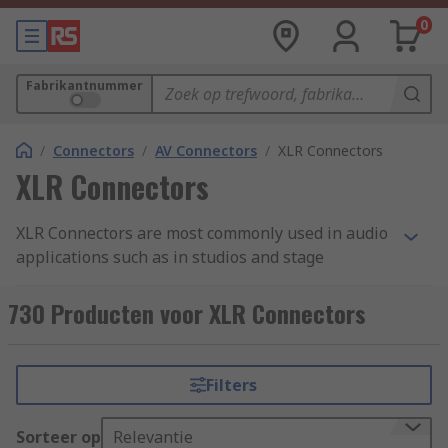
0
Fabrikantnummer
/
Connectors
/
AV Connectors
/
XLR Connectors
XLR Connectors
XLR Connectors are most commonly used in audio
applications such as in studios and stage
environments, along with applications in lighting
and controlling machines such as fog machines.
730 Producten voor XLR Connectors
This electrical connector is popular in
professional audio applications for many
reasons, but mainly because of their suitability
Filters
in delivering balanced microphone and line-level
signals with no loss of quality over long cable
Sorteer op
Relevantie