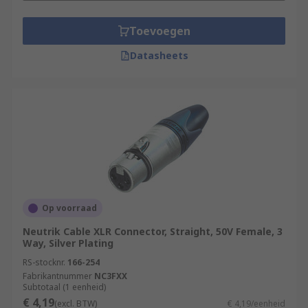
Toevoegen
Datasheets
Op voorraad
Neutrik Cable XLR Connector, Straight, 50V Female, 3
Way, Silver Plating
RS-stocknr.
166-254
Fabrikantnummer
NC3FXX
Subtotaal (1 eenheid)
€ 4,19
(excl. BTW)
€ 4,19/eenheid