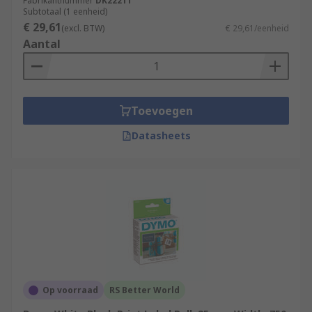
Fabrikantnummer
DK22211
Subtotaal (1 eenheid)
€ 29,61
(excl. BTW)
€ 29,61/eenheid
Aantal
Toevoegen
Datasheets
Op voorraad
RS Better World