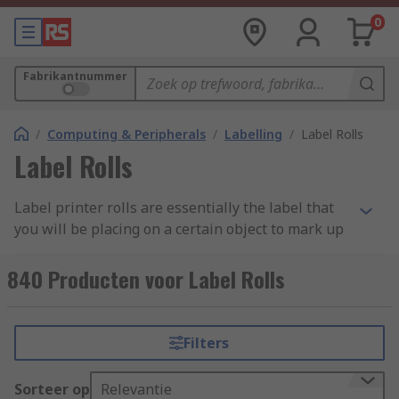
0
Fabrikantnummer
/
Computing & Peripherals
/
Labelling
/
Label Rolls
Label Rolls
Label printer rolls are essentially the label that
you will be placing on a certain object to mark up
what it is. Label rolls are a key accessory that you
will need for your
label makers and label
840 Producten voor Label Rolls
printers
. Are you looking to label some of your
files, folders, draws etc.? Label printer rolls are
exactly what you need so you are able to print
Filters
whatever you want onto these tapes to then
stick/label anywhere you need these to be placed.
Sorteer op
Relevantie