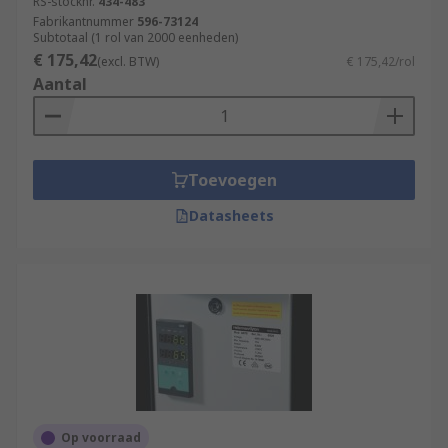
RS-stocknr.
434-483
Fabrikantnummer
596-73124
Subtotaal (1 rol van 2000 eenheden)
€ 175,42
(excl. BTW)
€ 175,42/rol
Aantal
Toevoegen
Datasheets
Op voorraad