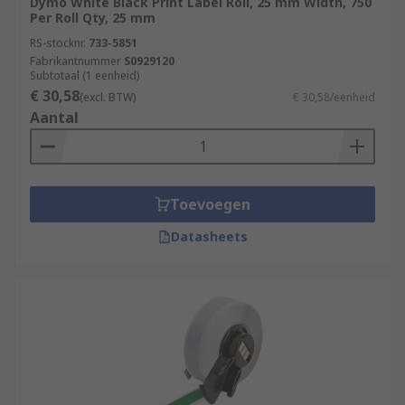
Dymo White Black Print Label Roll, 25 mm Width, 750
Per Roll Qty, 25 mm
RS-stocknr.
733-5851
Fabrikantnummer
S0929120
Subtotaal (1 eenheid)
€ 30,58
(excl. BTW)
€ 30,58/eenheid
Aantal
Toevoegen
Datasheets