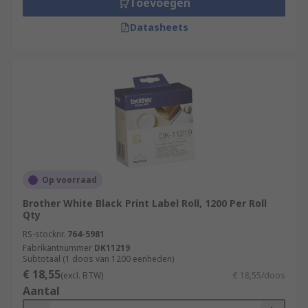
Toevoegen
•Workshops and garages
Datasheets
RS offer you are large range of label printer rolls
that can be used on different types of materials
and applications. These easy peel label printer
rolls also come in different sizes, colour and
waterproof to meet every customer's need. The
Label printer rolls adhere to most clean, flat and
curved surface and can also be used indoor and
outdoor.
Op voorraad
Brother White Black Print Label Roll, 1200 Per Roll
Qty
RS-stocknr.
764-5981
Fabrikantnummer
DK11219
Subtotaal (1 doos van 1200 eenheden)
€ 18,55
(excl. BTW)
€ 18,55/doos
Aantal