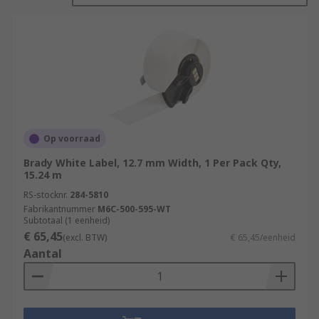
Label printers and makers are usually used
within office and business most, but can also be
used within your house to label up important
files in document holders, folders and are also
ideal for producing address labels.
Label printer rolls can be used in the
following applications and much more:-
Op voorraad
•Files and binders
Brady White Label, 12.7 mm Width, 1 Per Pack Qty,
15.24 m
•Shipping/mailing
RS-stocknr.
284-5810
•General identification – 'Push or pull on a
Fabrikantnummer
M6C-500-595-WT
Subtotaal (1 eenheid)
door' 'Please keep window closed'
€ 65,45
(excl. BTW)
€ 65,45/eenheid
•Visitor/name badges
Aantal
•Storage, shelves, boxes
•Utility and food storage
•Floor marking