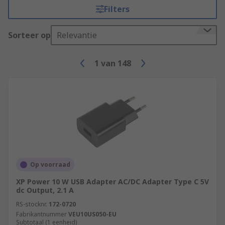
Filters
Sorteer op
Relevantie
1
van
148
Op voorraad
XP Power 10 W USB Adapter AC/DC Adapter Type C 5V
dc Output, 2.1 A
RS-stocknr.
172-0720
Fabrikantnummer
VEU10US050-EU
Subtotaal (1 eenheid)