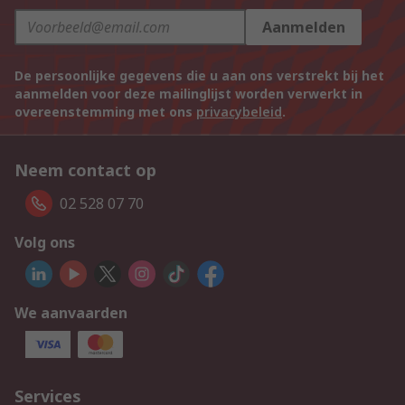
Aanmelden
De persoonlijke gegevens die u aan ons verstrekt bij het
aanmelden voor deze mailinglijst worden verwerkt in
overeenstemming met ons
privacybeleid
.
Neem contact op
02 528 07 70
Volg ons
We aanvaarden
Services