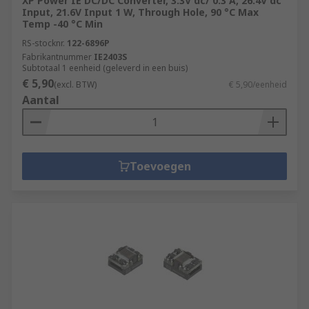
XP Power IE DC/DC Converter, 3.3V dc/ 0.3 A, 26.4V dc
Input, 21.6V Input 1 W, Through Hole, 90 °C Max
Temp -40 °C Min
RS-stocknr.
122-6896P
Fabrikantnummer
IE2403S
Subtotaal 1 eenheid (geleverd in een buis)
€ 5,90
(excl. BTW)
€ 5,90/eenheid
Aantal
Toevoegen