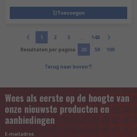
Toevoegen
1
2
3
148
Resultaten per pagina
20
50
100
Terug naar boven
Wees als eerste op de hoogte van
onze nieuwste producten en
aanbiedingen
E-mailadres