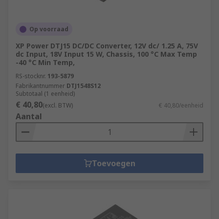
Op voorraad
XP Power DTJ15 DC/DC Converter, 12V dc/ 1.25 A, 75V
dc Input, 18V Input 15 W, Chassis, 100 °C Max Temp
-40 °C Min Temp,
RS-stocknr.
193-5879
Fabrikantnummer
DTJ1548S12
Subtotaal (1 eenheid)
€ 40,80
(excl. BTW)
€ 40,80/eenheid
Aantal
Toevoegen