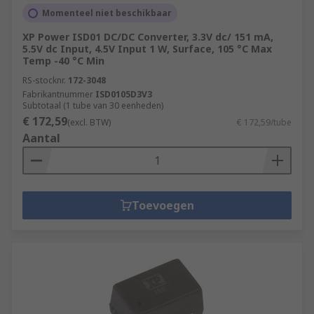
Momenteel niet beschikbaar
XP Power ISD01 DC/DC Converter, 3.3V dc/ 151 mA,
5.5V dc Input, 4.5V Input 1 W, Surface, 105 °C Max
Temp -40 °C Min
RS-stocknr.
172-3048
Fabrikantnummer
ISD0105D3V3
Subtotaal (1 tube van 30 eenheden)
€ 172,59
(excl. BTW)
€ 172,59/tube
Aantal
Toevoegen