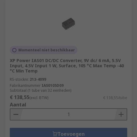
Momenteel niet beschikbaar
XP Power IAS01 DC/DC Converter, 9V dc/ 6 mA, 5.5V
Input, 4.5V Input 1 W, Surface, 105 °C Max Temp -40
°C Min Temp
RS-stocknr.
213-4099
Fabrikantnummer
IAS0105D09
Subtotaal (1 tube van 32 eenheden)
€ 138,55
(excl. BTW)
€ 138,55/tube
Aantal
Toevoegen