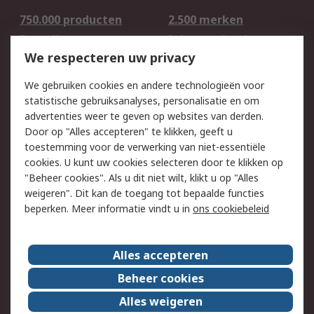
750.000 producten
2.500 merken
Bestellen
Inkoopoplossingen
We respecteren uw privacy
Retouren
Technisch advies
Track & Trace
We gebruiken cookies en andere technologieën voor
statistische gebruiksanalyses, personalisatie en om
Wettelijk
advertenties weer te geven op websites van derden.
Door op "Alles accepteren" te klikken, geeft u
Cookiebeleid
Email veiligheid
toestemming voor de verwerking van niet-essentiële
Privacybeleid -
Websitevoorwaarden
cookies. U kunt uw cookies selecteren door te klikken op
Bijgewerkt
"Beheer cookies". Als u dit niet wilt, klikt u op "Alles
weigeren". Dit kan de toegang tot bepaalde functies
Algemene
beperken. Meer informatie vindt u in
ons cookiebeleid
verkoopvoorwaarden
Over RS
Alles accepteren
RS Group
Over ons
Beheer cookies
RS wereldwijd
Werken bij RS
Alles weigeren