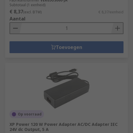
Fabrikantnummer
VER05US060-JA
Subtotaal (1 eenheid)
€ 8,37
(excl. BTW)
€ 8,37/eenheid
Aantal
Toevoegen
Op voorraad
XP Power 120 W Power Adapter AC/DC Adapter IEC
24V dc Output, 5 A