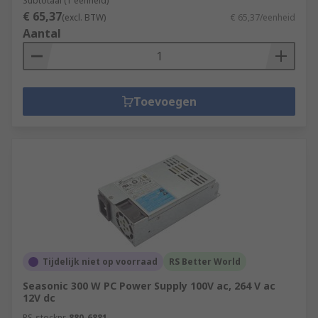
Subtotaal (1 eenheid)
€ 65,37
(excl. BTW)
€ 65,37/eenheid
Aantal
Toevoegen
Tijdelijk niet op voorraad
RS Better World
Seasonic 300 W PC Power Supply 100V ac, 264 V ac
12V dc
RS-stocknr.
880-6881