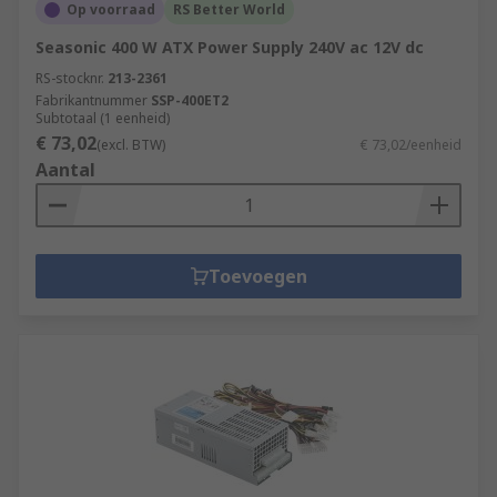
Op voorraad
RS Better World
Seasonic 400 W ATX Power Supply 240V ac 12V dc
RS-stocknr.
213-2361
Fabrikantnummer
SSP-400ET2
Subtotaal (1 eenheid)
€ 73,02
(excl. BTW)
€ 73,02/eenheid
Aantal
Toevoegen