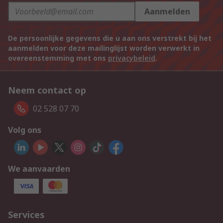
Aanmelden
De persoonlijke gegevens die u aan ons verstrekt bij het
aanmelden voor deze mailinglijst worden verwerkt in
overeenstemming met ons
privacybeleid
.
Neem contact op
02 528 07 70
Volg ons
We aanvaarden
Services