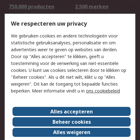
750.000 producten
2.500 merken
Bestellen
Inkoopoplossingen
We respecteren uw privacy
Retouren
Technisch advies
Track & Trace
We gebruiken cookies en andere technologieën voor
statistische gebruiksanalyses, personalisatie en om
Wettelijk
advertenties weer te geven op websites van derden.
Door op "Alles accepteren" te klikken, geeft u
Cookiebeleid
Email veiligheid
toestemming voor de verwerking van niet-essentiële
Privacybeleid -
Websitevoorwaarden
cookies. U kunt uw cookies selecteren door te klikken op
Bijgewerkt
"Beheer cookies". Als u dit niet wilt, klikt u op "Alles
weigeren". Dit kan de toegang tot bepaalde functies
Algemene
beperken. Meer informatie vindt u in
ons cookiebeleid
verkoopvoorwaarden
Over RS
Alles accepteren
RS Group
Over ons
Beheer cookies
RS wereldwijd
Werken bij RS
Alles weigeren
ESG