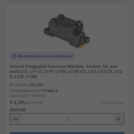
Momenteel niet beschikbaar
Omron Pluggable Function Module, Socket for use
with LY1, LY1-D, LY1F, LY1N, LY1N-D2, LY2, LY2-CR, LY2-
D, LY2F, LY2N,
RS-stocknr.
329-884
Fabrikantnummer
PTF08A-E
Subtotaal (1 eenheid)
€ 6,29
(excl. BTW)
€ 6,29/eenheid
Aantal