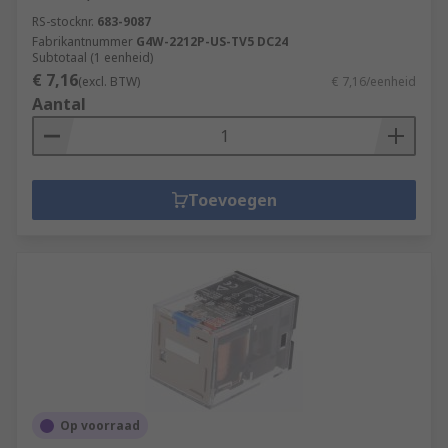
RS-stocknr.
683-9087
Fabrikantnummer
G4W-2212P-US-TV5 DC24
Subtotaal (1 eenheid)
€ 7,16
(excl. BTW)
€ 7,16/eenheid
Aantal
Toevoegen
Op voorraad