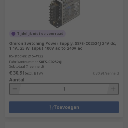
Tijdelijk niet op voorraad
Omron Switching Power Supply, S8FS-C02524J 24V dc,
1.1A, 25 W, Input 100V ac to 240V ac
RS-stocknr.
215-4132
Fabrikantnummer
S8FS-C02524J
Subtotaal (1 eenheid)
€ 30,91
(excl. BTW)
€ 30,91/eenheid
Aantal
Toevoegen