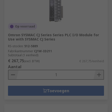
Op voorraad
Omron SYSMAC CJ Series Series PLC I/O Module for
Use with SYSMAC CJ Series
RS-stocknr.
512-5889
Fabrikantnummer
CJ1W-ID211
Subtotaal (1 eenheid)
€ 267,75
(excl. BTW)
€ 267,75/eenheid
Aantal
Toevoegen