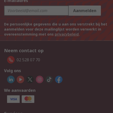
E-mailadres
Aanmelden
De persoonlijke gegevens die u aan ons verstrekt bij het
aanmelden voor deze mailinglijst worden verwerkt in
overeenstemming met ons
privacybeleid
.
Neem contact op
02 528 07 70
Volg ons
We aanvaarden