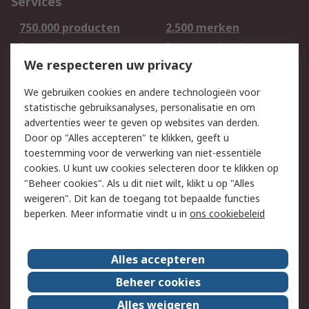
Services
750.000 producten
2.500 merken
Bestellen
Inkoopoplossingen
We respecteren uw privacy
Retouren
Technisch advies
Track & Trace
We gebruiken cookies en andere technologieën voor
statistische gebruiksanalyses, personalisatie en om
Wettelijk
advertenties weer te geven op websites van derden.
Door op "Alles accepteren" te klikken, geeft u
Cookiebeleid
Email veiligheid
toestemming voor de verwerking van niet-essentiële
Privacybeleid -
Websitevoorwaarden
cookies. U kunt uw cookies selecteren door te klikken op
Bijgewerkt
"Beheer cookies". Als u dit niet wilt, klikt u op "Alles
weigeren". Dit kan de toegang tot bepaalde functies
Algemene
beperken. Meer informatie vindt u in
ons cookiebeleid
verkoopvoorwaarden
Over RS
Alles accepteren
RS Group
Over ons
Beheer cookies
RS wereldwijd
Werken bij RS
Alles weigeren