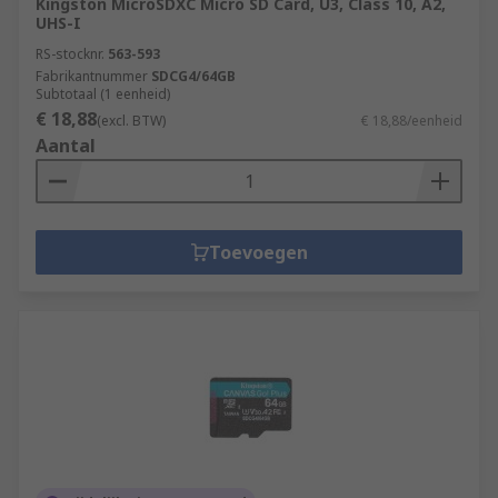
Kingston MicroSDXC Micro SD Card, U3, Class 10, A2,
UHS-I
RS-stocknr.
563-593
Fabrikantnummer
SDCG4/64GB
Subtotaal (1 eenheid)
€ 18,88
(excl. BTW)
€ 18,88/eenheid
Aantal
Toevoegen