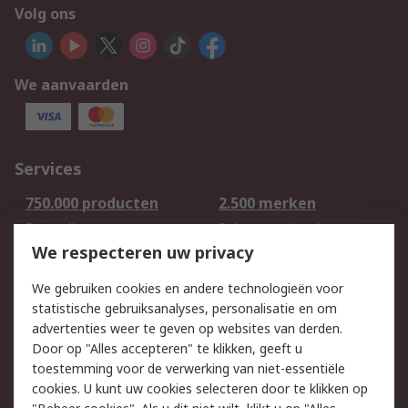
Volg ons
We aanvaarden
Services
750.000 producten
2.500 merken
Bestellen
Inkoopoplossingen
We respecteren uw privacy
Retouren
Technisch advies
Track & Trace
We gebruiken cookies en andere technologieën voor
statistische gebruiksanalyses, personalisatie en om
Wettelijk
advertenties weer te geven op websites van derden.
Door op "Alles accepteren" te klikken, geeft u
Cookiebeleid
Email veiligheid
toestemming voor de verwerking van niet-essentiële
Privacybeleid -
Websitevoorwaarden
cookies. U kunt uw cookies selecteren door te klikken op
Bijgewerkt