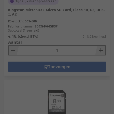
Tijdelijk niet op voorraad
Kingston MicroSDXC Micro SD Card, Class 10, U3, UHS-
I, A2
RS-stocknr.
563-600
Fabrikantnummer
SDCG4/64GBSP
Subtotaal (1 eenheid)
€ 18,62
(excl. BTW)
€ 18,62/eenheid
Aantal
Toevoegen