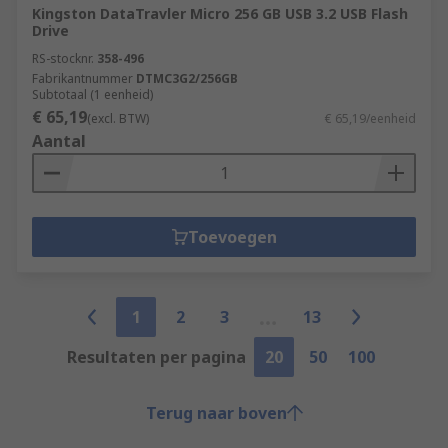
Kingston DataTravler Micro 256 GB USB 3.2 USB Flash
Drive
RS-stocknr.
358-496
Fabrikantnummer
DTMC3G2/256GB
Subtotaal (1 eenheid)
€ 65,19
(excl. BTW)
€ 65,19/eenheid
Aantal
Toevoegen
1
2
3
13
Resultaten per pagina
20
50
100
Terug naar boven