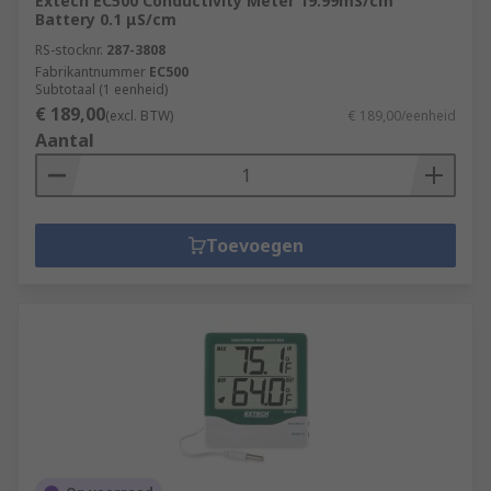
Extech EC500 Conductivity Meter 19.99mS/cm
Battery 0.1 μS/cm
RS-stocknr.
287-3808
Fabrikantnummer
EC500
Subtotaal (1 eenheid)
€ 189,00
(excl. BTW)
€ 189,00/eenheid
Aantal
Toevoegen