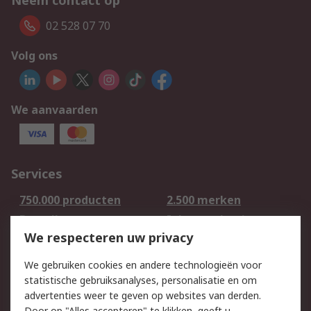
Neem contact op
02 528 07 70
Volg ons
We aanvaarden
Services
750.000 producten
2.500 merken
Bestellen
Inkoopoplossingen
We respecteren uw privacy
Retouren
Technisch advies
Track & Trace
We gebruiken cookies en andere technologieën voor
statistische gebruiksanalyses, personalisatie en om
Wettelijk
advertenties weer te geven op websites van derden.
Door op "Alles accepteren" te klikken, geeft u