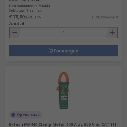
RS-stocknr.
102-502
Fabrikantnummer
MA443
Subtotaal (1 eenheid)
€ 78,00
(excl. BTW)
€ 78,00/eenheid
Aantal
Toevoegen
Op voorraad
Extech MA440 Clamp Meter 400 A ac 600 V ac CAT III