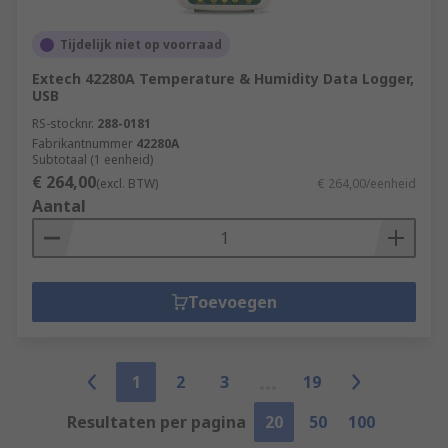
Tijdelijk niet op voorraad
Extech 42280A Temperature & Humidity Data Logger,
USB
RS-stocknr.
288-0181
Fabrikantnummer
42280A
Subtotaal (1 eenheid)
€ 264,00
(excl. BTW)
€ 264,00/eenheid
Aantal
Toevoegen
1
2
3
19
Resultaten per pagina
20
50
100