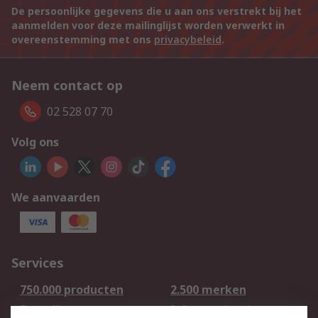
De persoonlijke gegevens die u aan ons verstrekt bij het
aanmelden voor deze mailinglijst worden verwerkt in
overeenstemming met ons
privacybeleid
.
Neem contact op
02 528 07 70
Volg ons
We aanvaarden
Services
750.000 producten
2.500 merken
Bestellen
Inkoopoplossingen