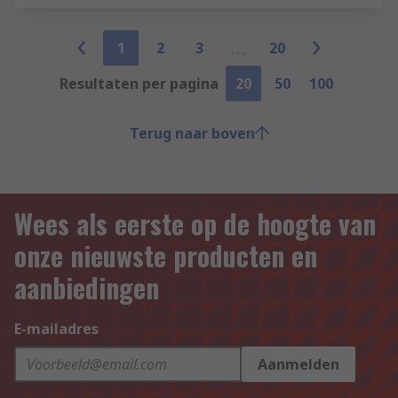
1
2
3
20
Resultaten per pagina
20
50
100
Terug naar boven
Wees als eerste op de hoogte van
onze nieuwste producten en
aanbiedingen
E-mailadres
Aanmelden