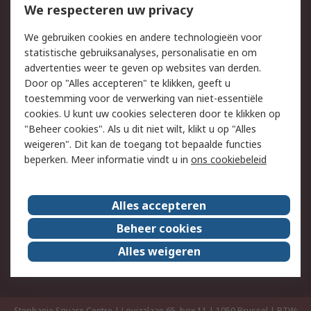
We respecteren uw privacy
Retouren
Technisch advies
Track & Trace
We gebruiken cookies en andere technologieën voor
statistische gebruiksanalyses, personalisatie en om
Wettelijk
advertenties weer te geven op websites van derden.
Door op "Alles accepteren" te klikken, geeft u
Cookiebeleid
Email veiligheid
toestemming voor de verwerking van niet-essentiële
Privacybeleid -
Websitevoorwaarden
cookies. U kunt uw cookies selecteren door te klikken op
Bijgewerkt
"Beheer cookies". Als u dit niet wilt, klikt u op "Alles
weigeren". Dit kan de toegang tot bepaalde functies
Algemene
beperken. Meer informatie vindt u in
ons cookiebeleid
verkoopvoorwaarden
Over RS
Alles accepteren
RS Group
Over ons
Beheer cookies
RS wereldwijd
Werken bij RS
Alles weigeren
ESG
Stephanie Square Centre | Louizalaan 65, box 11 | 1050 Brussel | BTW: