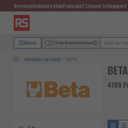
Services
Industry Hub
Français? Cliquer ici
Support
Menu
Fabrikantnummer
/
Winkelen op merk
/
BETA
BETA
4189 P