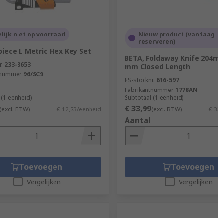
elijk niet op voorraad
Nieuw product (vandaag
reserveren)
piece L Metric Hex Key Set
BETA, Foldaway Knife 204
r.
233-8653
mm Closed Length
tnummer
96/SC9
RS-stocknr.
616-597
Fabrikantnummer
1778AN
 (1 eenheid)
Subtotaal (1 eenheid)
€ 33,99
(excl. BTW)
€ 12,73/eenheid
(excl. BTW)
€ 3
Aantal
Toevoegen
Toevoegen
Vergelijken
Vergelijken