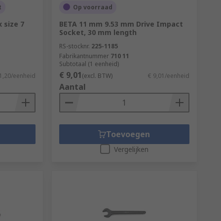
t
Op voorraad
 size 7
BETA 11 mm 9.53 mm Drive Impact
Socket, 30 mm length
RS-stocknr.
225-1185
Fabrikantnummer
710 11
Subtotaal (1 eenheid)
€ 9,01
1,20/eenheid
(excl. BTW)
€ 9,01/eenheid
Aantal
Toevoegen
Vergelijken