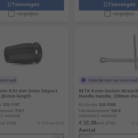
Toevoegen
Toevoegen
Vergelijken
Vergelijken
voorraad
Tijdelijk niet op voorraad
 mm 9.53 mm Drive Impact
BETA 8 mm Socket Wrench 
 28 mm length
Handle Handle, 220mm Ove
r.
225-1197
RS-stocknr.
226-9306
tnummer
710 7
Fabrikantnummer
950 8
 (1 eenheid)
Subtotaal (1 eenheid)
€ 23,38
excl. BTW)
€ 9,01/eenheid
(excl. BTW)
€ 2
Aantal