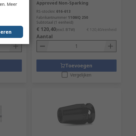
Approved Non-Sparking
ken. Meer
RS-stocknr.
616-613
Fabrikantnummer
110MQ 250
Subtotaal (1 eenheid)
€ 120,40
1,32/eenheid
(excl. BTW)
€ 120,40/eenheid
geren
Aantal
Toevoegen
Vergelijken