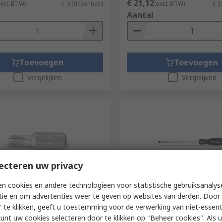
€ 21,12
excl. BTW)
€ 9,01/eenheid
(excl. BTW)
€ 2
Aantal
Toevoegen
Toevoegen
Vergelijken
Vergelijken
ecteren uw privacy
elijk niet op voorraad
Op voorraad
n cookies en andere technologieën voor statistische gebruiksanalys
tie en om advertenties weer te geven op websites van derden. Door 
rewdriver Bit, 0.25 mm Tip,
BETA Slotted, 200 mm Bla
 te klikken, geeft u toestemming voor de verwerking van niet-essent
, Torx Drive, 25 mm Overall
Overall
kunt uw cookies selecteren door te klikken op "Beheer cookies". Als u 