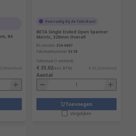
Voorradig bij de fabrikant
BETA Single Ended Open Spanner
mm, 84
Metric, 320mm Overall
RS-stocknr.
234-6687
Fabrikantnummer
53 38
Subtotaal (1 eenheid)
€ 35,02
3,99/eenheid
(excl. BTW)
€ 35,02/eenheid
Aantal
Toevoegen
Vergelijken