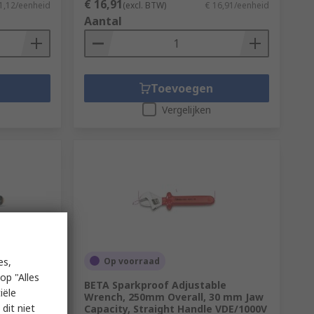
€ 16,91
1,12/eenheid
(excl. BTW)
€ 16,91/eenheid
Aantal
Toevoegen
Vergelijken
Op voorraad
es,
op "Alles
de, 202mm
BETA Sparkproof Adjustable
iële
Wrench, 250mm Overall, 30 mm Jaw
dit niet
Capacity, Straight Handle VDE/1000V