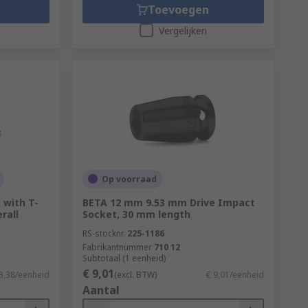
Toevoegen
Vergelijken
Op voorraad
with T-
BETA 12 mm 9.53 mm Drive Impact
rall
Socket, 30 mm length
RS-stocknr.
225-1186
Fabrikantnummer
710 12
Subtotaal (1 eenheid)
€ 9,01
3,38/eenheid
(excl. BTW)
€ 9,01/eenheid
Aantal