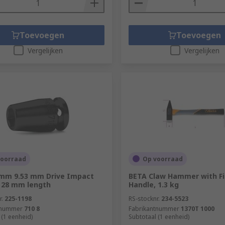
Toevoegen
Toevoegen
Vergelijken
Vergelijken
voorraad
Op voorraad
 mm 9.53 mm Drive Impact
BETA Claw Hammer with Fi
 28 mm length
Handle, 1.3 kg
r.
225-1198
RS-stocknr.
234-5523
tnummer
710 8
Fabrikantnummer
1370T 1000
 (1 eenheid)
Subtotaal (1 eenheid)