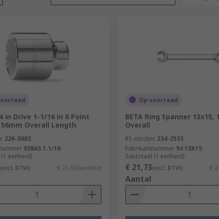
voorraad
Op voorraad
 in Drive 1-1/16 in 6 Point
BETA Ring Spanner 13x15,
 56mm Overall Length
Overall
r.
226-5083
RS-stocknr.
234-2533
tnummer
928AS 1.1/16
Fabrikantnummer
94 13X15
 (1 eenheid)
Subtotaal (1 eenheid)
€ 21,73
(excl. BTW)
€ 21,63/eenheid
(excl. BTW)
€ 2
Aantal