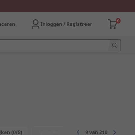
0
aceren
Inloggen / Registreer
jken (0/8)
Opnieuw
9
van
210