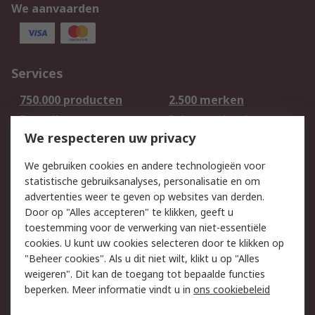
We aanvaarden
Services
750.000 producten
2.500 merken
Bestellen
Inkoopoplossingen
We respecteren uw privacy
Retouren
Technisch advies
Track & Trace
We gebruiken cookies en andere technologieën voor
statistische gebruiksanalyses, personalisatie en om
Wettelijk
advertenties weer te geven op websites van derden.
Door op "Alles accepteren" te klikken, geeft u
Cookiebeleid
Email veiligheid
toestemming voor de verwerking van niet-essentiële
Privacybeleid -
Websitevoorwaarden
cookies. U kunt uw cookies selecteren door te klikken op
Bijgewerkt
"Beheer cookies". Als u dit niet wilt, klikt u op "Alles
weigeren". Dit kan de toegang tot bepaalde functies
Algemene
beperken. Meer informatie vindt u in
ons cookiebeleid
verkoopvoorwaarden