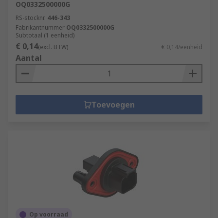
OQ0332500000G
RS-stocknr.
446-343
Fabrikantnummer
OQ0332500000G
Subtotaal (1 eenheid)
€ 0,14
(excl. BTW)
€ 0,14/eenheid
Aantal
Toevoegen
Op voorraad