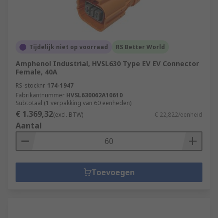
Tijdelijk niet op voorraad
RS Better World
Amphenol Industrial, HVSL630 Type EV EV Connector
Female, 40A
RS-stocknr.
174-1947
Fabrikantnummer
HVSL630062A10610
Subtotaal (1 verpakking van 60 eenheden)
€ 1.369,32
(excl. BTW)
€ 22,822/eenheid
Aantal
Toevoegen