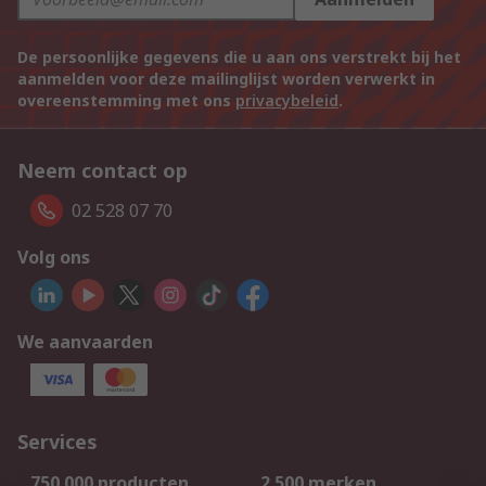
De persoonlijke gegevens die u aan ons verstrekt bij het
aanmelden voor deze mailinglijst worden verwerkt in
overeenstemming met ons
privacybeleid
.
Neem contact op
02 528 07 70
Volg ons
We aanvaarden
Services
750.000 producten
2.500 merken