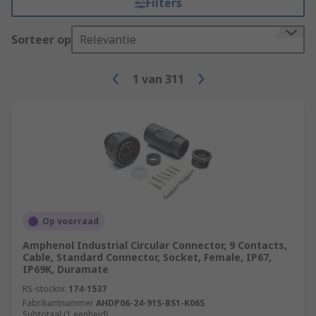
Filters
Sorteer op
Relevantie
1
van
311
Op voorraad
Amphenol Industrial Circular Connector, 9 Contacts,
Cable, Standard Connector, Socket, Female, IP67,
IP69K, Duramate
RS-stocknr.
174-1537
Fabrikantnummer
AHDP06-24-91S-BS1-K06S
Subtotaal (1 eenheid)