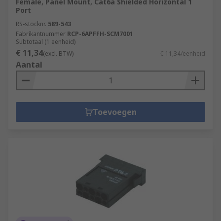
Female, Panel Mount, Cat6a Shielded Horizontal 1
Port
RS-stocknr.
589-543
Fabrikantnummer
RCP-6APFFH-SCM7001
Subtotaal (1 eenheid)
€ 11,34
(excl. BTW)
€ 11,34/eenheid
Aantal
Toevoegen