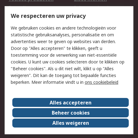
Bestellen
Inkoopoplossingen
We respecteren uw privacy
Retouren
Technisch advies
Track & Trace
We gebruiken cookies en andere technologieën voor
statistische gebruiksanalyses, personalisatie en om
Wettelijk
advertenties weer te geven op websites van derden.
Door op "Alles accepteren" te klikken, geeft u
Cookiebeleid
Email veiligheid
toestemming voor de verwerking van niet-essentiële
Privacybeleid -
Websitevoorwaarden
cookies. U kunt uw cookies selecteren door te klikken op
Bijgewerkt
"Beheer cookies". Als u dit niet wilt, klikt u op "Alles
weigeren". Dit kan de toegang tot bepaalde functies
Algemene
beperken. Meer informatie vindt u in
ons cookiebeleid
verkoopvoorwaarden
Over RS
Alles accepteren
RS Group
Over ons
Beheer cookies
RS wereldwijd
Werken bij RS
Alles weigeren
ESG