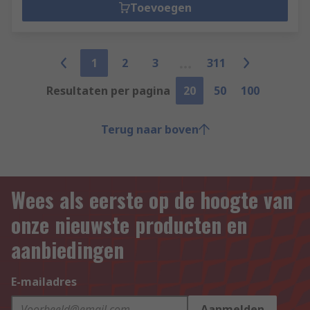
Toevoegen
1
2
3
311
Resultaten per pagina
20
50
100
Terug naar boven
Wees als eerste op de hoogte van
onze nieuwste producten en
aanbiedingen
E-mailadres
Aanmelden