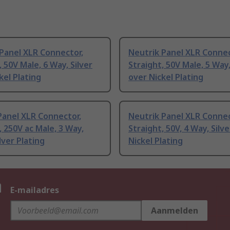
Panel XLR Connector,
Neutrik Panel XLR Connec
, 50V Male, 6 Way, Silver
Straight, 50V Male, 5 Way,
kel Plating
over Nickel Plating
Panel XLR Connector,
Neutrik Panel XLR Connec
, 250V ac Male, 3 Way,
Straight, 50V, 4 Way, Silv
lver Plating
Nickel Plating
n
E-mailadres
Aanmelden