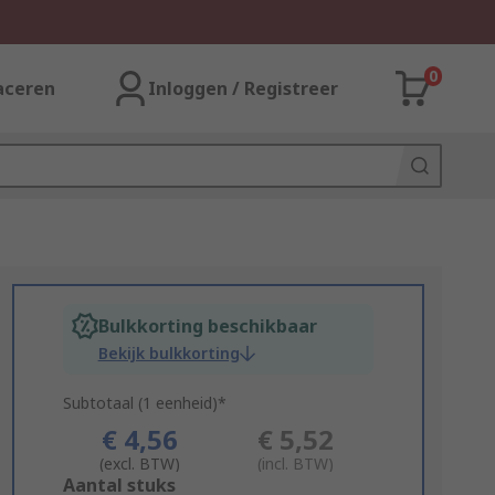
0
aceren
Inloggen / Registreer
Bulkkorting beschikbaar
Bekijk bulkkorting
Subtotaal (1 eenheid)*
€ 4,56
€ 5,52
(excl. BTW)
(incl. BTW)
Add
Aantal stuks