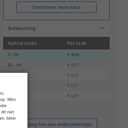
Controleer leverdata
Bulkkorting
Aantal stuks
Per stuk
1 - 24
€ 4,56
25 - 99
€ 4,37
100 - 249
€ 4,23
250 - 499
€ 4,01
es,
500 +
€ 3,87
op "Alles
iële
*prijsindicatie
dit niet
ken. Meer
Voeg toe aan onderdelenlijst