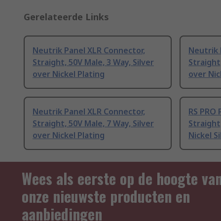
Gerelateerde Links
Neutrik Panel XLR Connector,
Neutrik 
Straight, 50V Male, 3 Way, Silver
Straight
over Nickel Plating
over Nic
Neutrik Panel XLR Connector,
RS PRO 
Straight, 50V Male, 7 Way, Silver
Straight
over Nickel Plating
Nickel Si
Wees als eerste op de hoogte va
onze nieuwste producten en
aanbiedingen