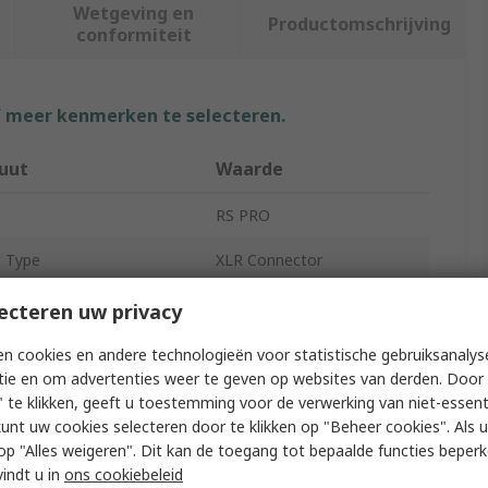
Wetgeving en
Productomschrijving
conformiteit
f meer kenmerken te selecteren.
buut
Waarde
RS PRO
t Type
XLR Connector
 of Contacts
3
ecteren uw privacy
Type
Panel
n cookies en andere technologieën voor statistische gebruiksanalys
tie en om advertenties weer te geven op websites van derden. Door 
16A
 te klikken, geeft u toestemming voor de verwerking van niet-essent
kunt uw cookies selecteren door te klikken op "Beheer cookies". Als u 
tion
Straight
 u op "Alles weigeren". Dit kan de toegang tot bepaalde functies beper
vindt u in
ons cookiebeleid
tor Gender
Male