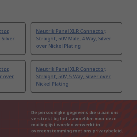
tor,
Neutrik Panel XLR Connector,
 Silver
Straight, 50V Male, 4 Way, Silver
over Nickel Plating
tor,
Neutrik Panel XLR Connector,
er over
Straight, 50V, 5 Way, Silver over
Nickel Plating
De persoonlijke gegevens die u aan ons
verstrekt bij het aanmelden voor deze
mailinglijst worden verwerkt in
overeenstemming met ons
privacybeleid
.