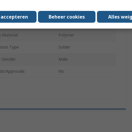
Black
s accepteren
Beheer cookies
Alles wei
 Plating
Silver over Nickel
 Material
Polymer
tion Type
Solder
t Gender
Male
ds/Approvals
No