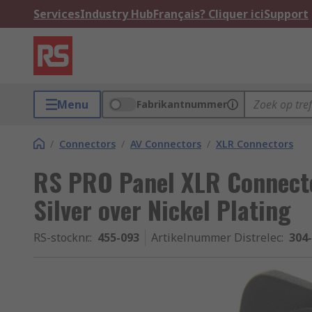
Services
Industry Hub
Français? Cliquer ici
Support
Menu
Fabrikantnummer
/
Connectors
/
AV Connectors
/
XLR Connectors
RS PRO Panel XLR Connector
Silver over Nickel Plating
RS-stocknr.
:
455-093
Artikelnummer Distrelec
:
304