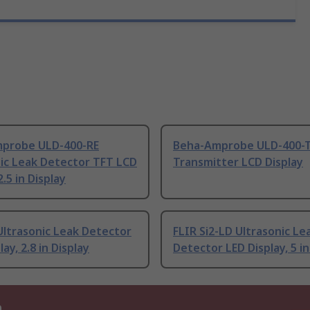
probe ULD-400-RE
Beha-Amprobe ULD-400-
ic Leak Detector TFT LCD
Transmitter LCD Display
2.5 in Display
Ultrasonic Leak Detector
FLIR Si2-LD Ultrasonic Le
ay, 2.8 in Display
Detector LED Display, 5 in
n