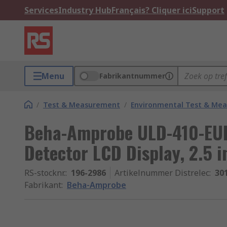
Services
Industry Hub
Français? Cliquer ici
Support
Menu
Fabrikantnummer
/
Test & Measurement
/
Environmental Test & Me
Beha-Amprobe ULD-410-EUR
Detector LCD Display, 2.5 i
RS-stocknr.
:
196-2986
Artikelnummer Distrelec
:
30
Fabrikant
:
Beha-Amprobe