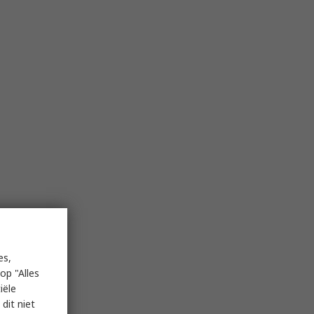
es,
op "Alles
iële
dit niet