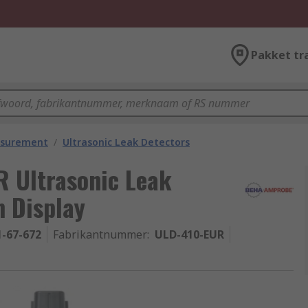
Pakket tr
asurement
/
Ultrasonic Leak Detectors
 Ultrasonic Leak
n Display
1-67-672
Fabrikantnummer
:
ULD-410-EUR