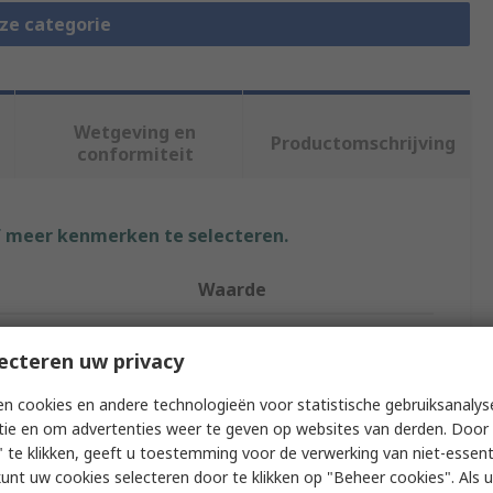
eze categorie
Wetgeving en
Productomschrijving
conformiteit
f meer kenmerken te selecteren.
Waarde
Beha-Amprobe
ecteren uw privacy
Ultrasonic Leak Detector
n cookies en andere technologieën voor statistische gebruiksanalys
AA
tie en om advertenties weer te geven op websites van derden. Door 
 te klikken, geeft u toestemming voor de verwerking van niet-essent
105h
kunt uw cookies selecteren door te klikken op "Beheer cookies". Als u 