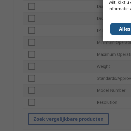
wilt, klikt
Diagonal Display 
informatie 
Display Type
Alle
IP Rating
Minimum Operati
Maximum Operati
Weight
Standards/Approv
Model Number
Resolution
Zoek vergelijkbare producten