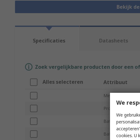
Bekijk d
Specificaties
Datasheets
Zoek vergelijkbare producten door een o
Alles selecteren
Attribuut
Merk
We resp
Product Type
We gebruike
Battery Type
personalisa
accepteren"
Battery Life
cookies. U 