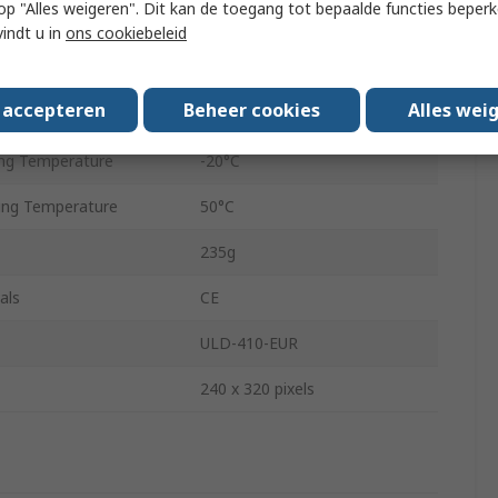
 u op "Alles weigeren". Dit kan de toegang tot bepaalde functies beper
Size
2.5in
vindt u in
ons cookiebeleid
LCD
s accepteren
Beheer cookies
Alles wei
IP40
ng Temperature
-20°C
ng Temperature
50°C
235g
als
CE
ULD-410-EUR
240 x 320 pixels