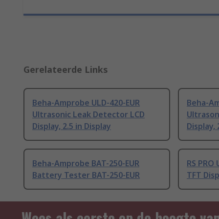
Gerelateerde Links
Beha-Amprobe ULD-420-EUR
Beha-Am
Ultrasonic Leak Detector LCD
Ultrason
Display, 2.5 in Display
Display, 
Beha-Amprobe BAT-250-EUR
RS PRO 
Battery Tester BAT-250-EUR
TFT Displ
Wees als eerste op de hoogte va