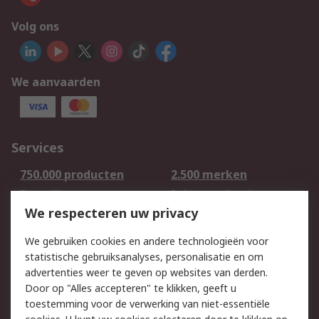
Volg ons
We aanvaarden
Services
750.000 producten
2.500 merken
Bestellen
Inkoopoplossingen
We respecteren uw privacy
Retouren
Technisch advies
Track & Trace
We gebruiken cookies en andere technologieën voor
statistische gebruiksanalyses, personalisatie en om
Wettelijk
advertenties weer te geven op websites van derden.
Door op "Alles accepteren" te klikken, geeft u
Cookiebeleid
Email veiligheid
toestemming voor de verwerking van niet-essentiële
Privacybeleid -
Websitevoorwaarden