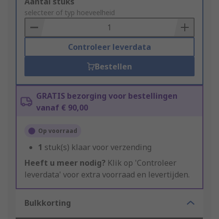
Add
Aantal stuks
to
selecteer of typ hoeveelheid
Basket
Controleer leverdata
Bestellen
GRATIS bezorging voor bestellingen
vanaf € 90,00
Op voorraad
1
stuk(s) klaar voor verzending
Heeft u meer nodig?
Klik op 'Controleer
leverdata' voor extra voorraad en levertijden.
Bulkkorting