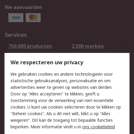
We aanvaarden
Services
750.000 producten
2.500 merken
Bestellen
Inkoopoplossingen
We respecteren uw privacy
Retouren
Technisch advies
Track & Trace
We gebruiken cookies en andere technologieën voor
statistische gebruiksanalyses, personalisatie en om
Wettelijk
advertenties weer te geven op websites van derden.
Door op "Alles accepteren" te klikken, geeft u
Cookiebeleid
Email veiligheid
toestemming voor de verwerking van niet-essentiële
Privacybeleid -
Websitevoorwaarden
cookies. U kunt uw cookies selecteren door te klikken op
Bijgewerkt
"Beheer cookies". Als u dit niet wilt, klikt u op "Alles
weigeren". Dit kan de toegang tot bepaalde functies
Algemene
beperken. Meer informatie vindt u in
ons cookiebeleid
verkoopvoorwaarden