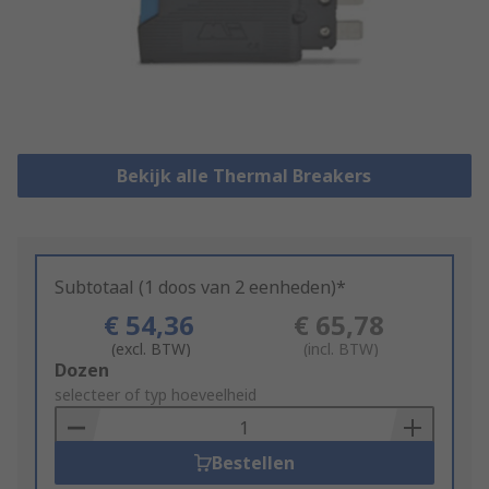
Bekijk alle Thermal Breakers
Subtotaal (1 doos van 2 eenheden)*
€ 54,36
€ 65,78
(excl. BTW)
(incl. BTW)
Add
Dozen
to
selecteer of typ hoeveelheid
Basket
Bestellen