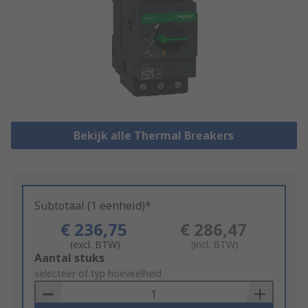
Bekijk alle Thermal Breakers
Subtotaal (1 eenheid)*
€ 236,75
€ 286,47
(excl. BTW)
(incl. BTW)
Add
Aantal stuks
to
selecteer of typ hoeveelheid
Basket