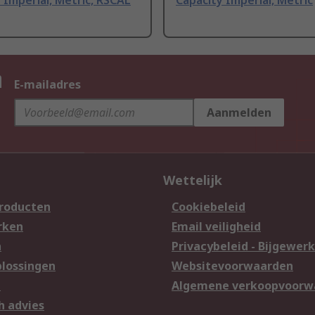
 Imperial, Metric, RSCAL
Capacity Imperial, Metric
n
E-mailadres
Aanmelden
Wettelijk
producten
Cookiebeleid
rken
Email veiligheid
n
Privacybeleid - Bijgewerk
lossingen
Websitevoorwaarden
n
Algemene verkoopvoorw
h advies