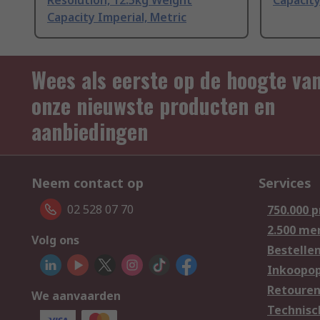
Resolution, 12.5kg Weight
Capacity
Capacity Imperial, Metric
Wees als eerste op de hoogte va
onze nieuwste producten en
aanbiedingen
Neem contact op
Services
02 528 07 70
750.000 
2.500 me
Volg ons
Bestelle
Inkoopop
Retoure
We aanvaarden
Technisc