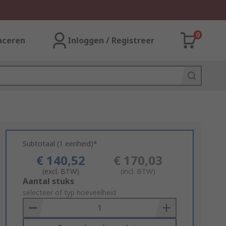
0
aceren
Inloggen / Registreer
Subtotaal (1 eenheid)*
€ 140,52
€ 170,03
(excl. BTW)
(incl. BTW)
Add
Aantal stuks
to
selecteer of typ hoeveelheid
Basket