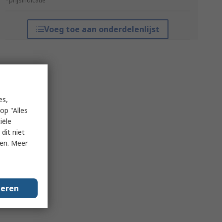
*prijsindicatie
Voeg toe aan onderdelenlijst
es,
op "Alles
iële
dit niet
ken. Meer
geren