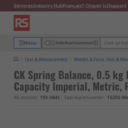
Services
Industry Hub
Français? Cliquer ici
Support
Menu
Fabrikantnummer
/
Test & Measurement
/
Weight & Force Test & M
CK Spring Balance, 0.5 kg 
Capacity Imperial, Metric,
RS-stocknr.
:
192-5841
Fabrikantnummer
:
T6202 06