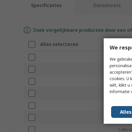
Specificaties
Datasheets
Zoek vergelijkbare producten door een o
Alles selecteren
Attri
We resp
Merk
We gebruike
personalisa
Weighi
accepteren"
cookies. U 
Resolu
wilt, klikt
informatie 
Produc
Imperia
Alle
Standa
Calibra