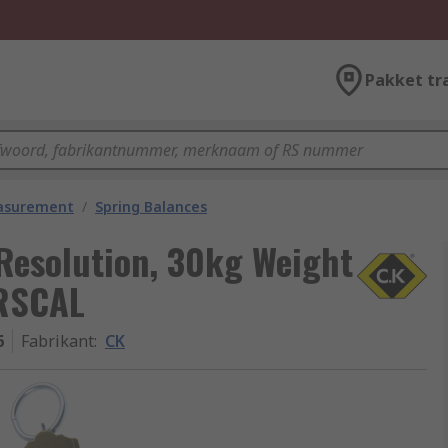
Pakket tr
easurement
/
Spring Balances
Resolution, 30kg Weight
 RSCAL
6
Fabrikant
:
CK