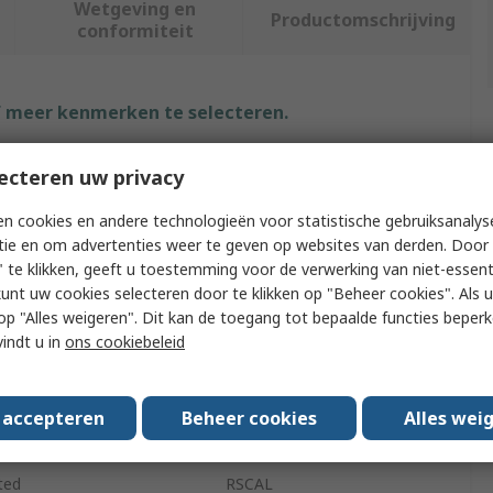
Wetgeving en
Productomschrijving
conformiteit
f meer kenmerken te selecteren.
buut
Waarde
ecteren uw privacy
CK
n cookies en andere technologieën voor statistische gebruiksanalys
tie en om advertenties weer te geven op websites van derden. Door 
ng Capacity
30kg
 te klikken, geeft u toestemming voor de verwerking van niet-essent
kunt uw cookies selecteren door te klikken op "Beheer cookies". Als u 
tion
0.5 kg
 u op "Alles weigeren". Dit kan de toegang tot bepaalde functies beper
vindt u in
ons cookiebeleid
t Type
Spring Balance
l/Metric
Imperial, Metric
s accepteren
Beheer cookies
Alles wei
rds/Approvals
RoHS/WEEE
ted
RSCAL