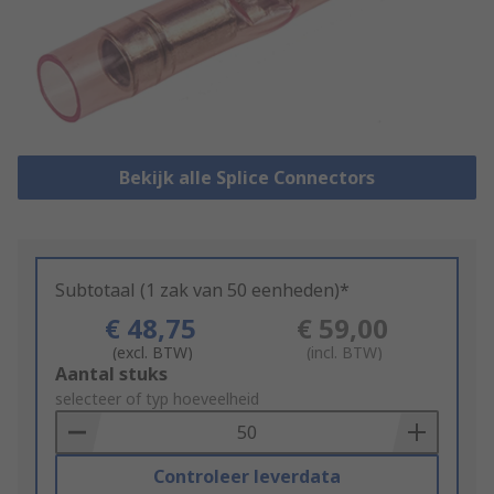
Bekijk alle Splice Connectors
Subtotaal (1 zak van 50 eenheden)*
€ 48,75
€ 59,00
(excl. BTW)
(incl. BTW)
Add
Aantal stuks
to
selecteer of typ hoeveelheid
Basket
Controleer leverdata