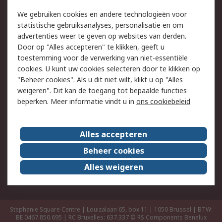
Track & Trace
We gebruiken cookies en andere technologieën voor
statistische gebruiksanalyses, personalisatie en om
Wettelijk
advertenties weer te geven op websites van derden.
Door op "Alles accepteren" te klikken, geeft u
Cookiebeleid
Email veiligheid
toestemming voor de verwerking van niet-essentiële
Privacybeleid -
Websitevoorwaarden
cookies. U kunt uw cookies selecteren door te klikken op
Bijgewerkt
"Beheer cookies". Als u dit niet wilt, klikt u op "Alles
weigeren". Dit kan de toegang tot bepaalde functies
Algemene
beperken. Meer informatie vindt u in
ons cookiebeleid
verkoopvoorwaarden
Over RS
Alles accepteren
RS Group
Over ons
Beheer cookies
RS wereldwijd
Werken bij RS
Alles weigeren
ESG
Stephanie Square Centre | Louizalaan 65, box 11 | 1050 Brussel | BTW:
BE 0467.850.695 | RC Bruxelles: 637.337
© RS Components Benelux