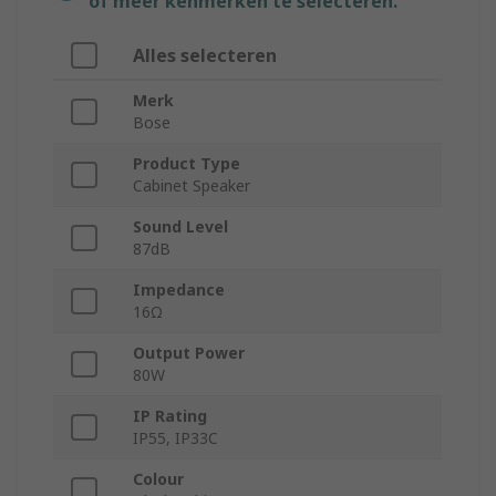
of meer kenmerken te selecteren.
Alles selecteren
Merk
Bose
Product Type
Cabinet Speaker
Sound Level
87dB
Impedance
16Ω
Output Power
80W
IP Rating
IP55, IP33C
Colour