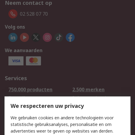
Neem contact op
02 528 07 70
Volg ons
We aanvaarden
Services
750.000 producten
2.500 merken
Bestellen
Inkoopoplossingen
We respecteren uw privacy
Retouren
Technisch advies
Track & Trace
We gebruiken cookies en andere technologieën voor
statistische gebruiksanalyses, personalisatie en om
Wettelijk
advertenties weer te geven op websites van derden.