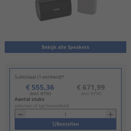
Bekijk alle Speakers
Subtotaal (1 eenheid)*
€ 555,36
€ 671,99
(excl. BTW)
(incl. BTW)
Add
Aantal stuks
to
selecteer of typ hoeveelheid
Basket
Bestellen