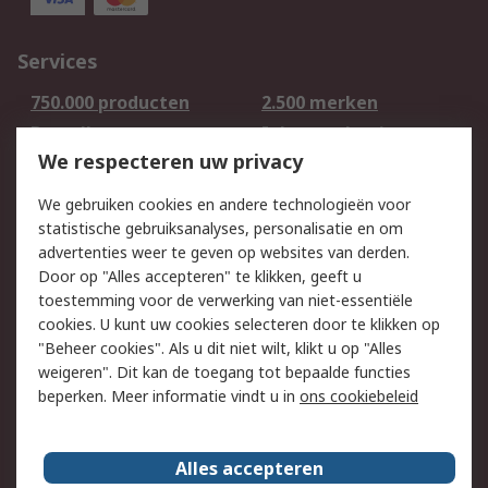
Services
750.000 producten
2.500 merken
Bestellen
Inkoopoplossingen
We respecteren uw privacy
Retouren
Technisch advies
Track & Trace
We gebruiken cookies en andere technologieën voor
statistische gebruiksanalyses, personalisatie en om
Wettelijk
advertenties weer te geven op websites van derden.
Door op "Alles accepteren" te klikken, geeft u
Cookiebeleid
Email veiligheid
toestemming voor de verwerking van niet-essentiële
Privacybeleid -
Websitevoorwaarden
cookies. U kunt uw cookies selecteren door te klikken op
Bijgewerkt
"Beheer cookies". Als u dit niet wilt, klikt u op "Alles
weigeren". Dit kan de toegang tot bepaalde functies
Algemene
beperken. Meer informatie vindt u in
ons cookiebeleid
verkoopvoorwaarden
Over RS
Alles accepteren