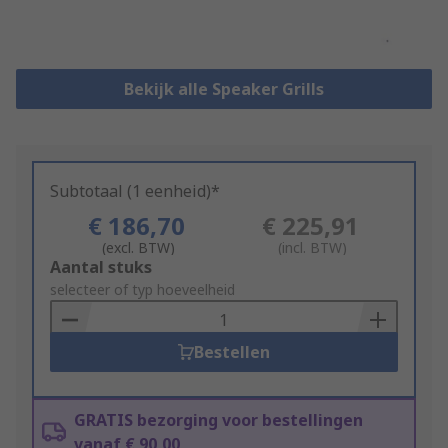
Bekijk alle Speaker Grills
Subtotaal (1 eenheid)*
€ 186,70
€ 225,91
(excl. BTW)
(incl. BTW)
Add
Aantal stuks
to
selecteer of typ hoeveelheid
Basket
Bestellen
GRATIS bezorging voor bestellingen
vanaf € 90,00