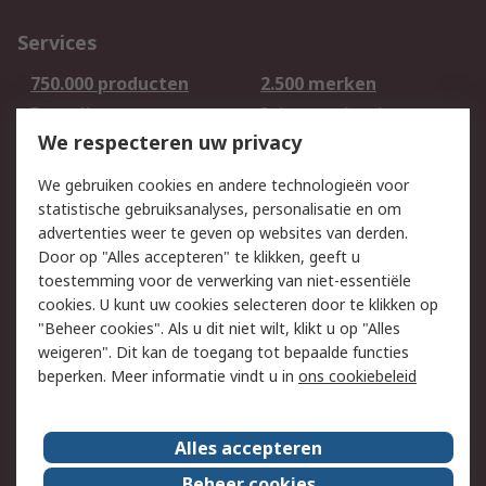
Services
750.000 producten
2.500 merken
Bestellen
Inkoopoplossingen
We respecteren uw privacy
Retouren
Technisch advies
Track & Trace
We gebruiken cookies en andere technologieën voor
statistische gebruiksanalyses, personalisatie en om
Wettelijk
advertenties weer te geven op websites van derden.
Door op "Alles accepteren" te klikken, geeft u
Cookiebeleid
Email veiligheid
toestemming voor de verwerking van niet-essentiële
Privacybeleid -
Websitevoorwaarden
cookies. U kunt uw cookies selecteren door te klikken op
Bijgewerkt
"Beheer cookies". Als u dit niet wilt, klikt u op "Alles
weigeren". Dit kan de toegang tot bepaalde functies
Algemene
beperken. Meer informatie vindt u in
ons cookiebeleid
verkoopvoorwaarden
Over RS
Alles accepteren
RS Group
Over ons
Beheer cookies