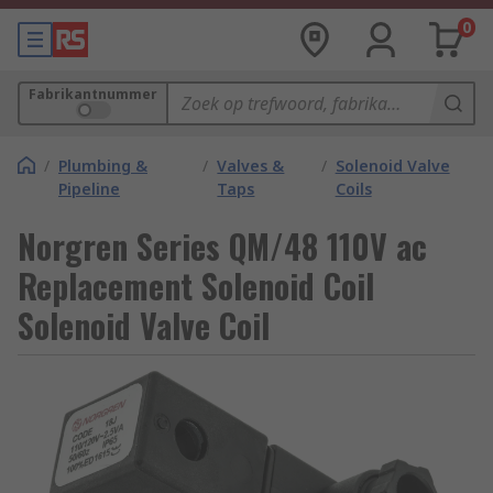
0
Fabrikantnummer
/
Plumbing &
/
Valves &
/
Solenoid Valve
Pipeline
Taps
Coils
Norgren Series QM/48 110V ac
Replacement Solenoid Coil
Solenoid Valve Coil