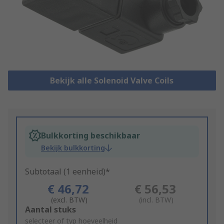
Bekijk alle Solenoid Valve Coils
Bulkkorting beschikbaar
Bekijk bulkkorting
Subtotaal (1 eenheid)*
€ 46,72
€ 56,53
(excl. BTW)
(incl. BTW)
Add
Aantal stuks
to
selecteer of typ hoeveelheid