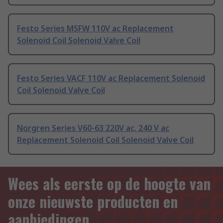
Festo Series MSFW 110V ac Replacement
Solenoid Coil Solenoid Valve Coil
Festo Series VACF 110V ac Replacement Solenoid
Coil Solenoid Valve Coil
Norgren Series V60-63 220V ac, 240 V ac
Replacement Solenoid Coil Solenoid Valve Coil
Wees als eerste op de hoogte van
onze nieuwste producten en
aanbiedingen