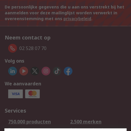
De persoonlijke gegevens die u aan ons verstrekt bij het
aanmelden voor deze mailinglijst worden verwerkt in
overeenstemming met ons
privacybeleid
.
Neem contact op
02 528 07 70
Volg ons
We aanvaarden
Services
750.000 producten
2.500 merken
Bestellen
Inkoopoplossingen