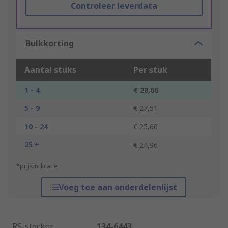
Controleer leverdata
Bulkkorting
Aantal stuks
Per stuk
1 - 4
€ 28,66
5 - 9
€ 27,51
10 - 24
€ 25,60
25 +
€ 24,96
*prijsindicatie
Voeg toe aan onderdelenlijst
RS-stocknr.
:
134-6443