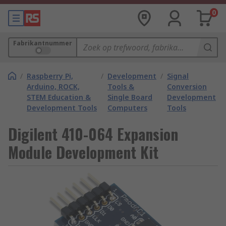
0
Fabrikantnummer
/
Raspberry Pi,
/
Development
/
Signal
Arduino, ROCK,
Tools &
Conversion
STEM Education &
Single Board
Development
Development Tools
Computers
Tools
Digilent 410-064 Expansion
Module Development Kit