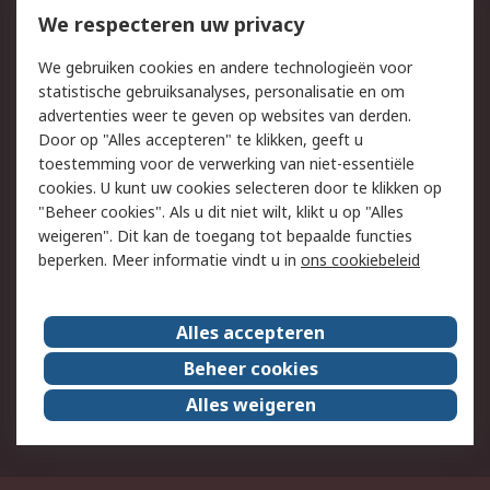
We respecteren uw privacy
Retouren
Technisch advies
Track & Trace
We gebruiken cookies en andere technologieën voor
statistische gebruiksanalyses, personalisatie en om
Wettelijk
advertenties weer te geven op websites van derden.
Door op "Alles accepteren" te klikken, geeft u
Cookiebeleid
Email veiligheid
toestemming voor de verwerking van niet-essentiële
Privacybeleid -
Websitevoorwaarden
cookies. U kunt uw cookies selecteren door te klikken op
Bijgewerkt
"Beheer cookies". Als u dit niet wilt, klikt u op "Alles
weigeren". Dit kan de toegang tot bepaalde functies
Algemene
beperken. Meer informatie vindt u in
ons cookiebeleid
verkoopvoorwaarden
Over RS
Alles accepteren
RS Group
Over ons
Beheer cookies
RS wereldwijd
Werken bij RS
Alles weigeren
ESG