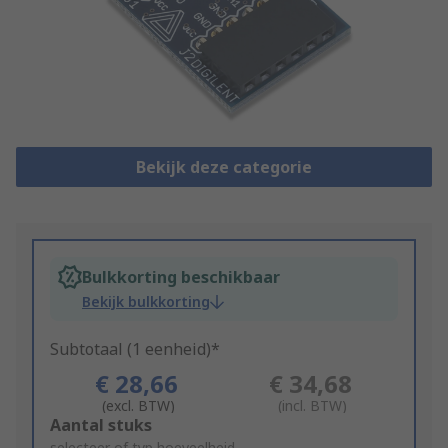
Bekijk deze categorie
Bulkkorting beschikbaar
Bekijk bulkkorting
Subtotaal (1 eenheid)*
€ 28,66
€ 34,68
(excl. BTW)
(incl. BTW)
Add
Aantal stuks
selecteer of typ hoeveelheid