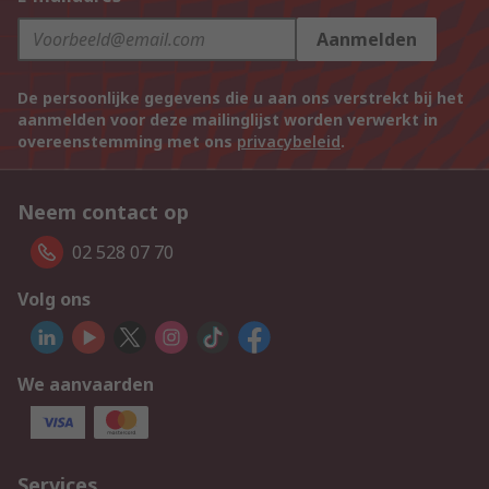
Aanmelden
De persoonlijke gegevens die u aan ons verstrekt bij het
aanmelden voor deze mailinglijst worden verwerkt in
overeenstemming met ons
privacybeleid
.
Neem contact op
02 528 07 70
Volg ons
We aanvaarden
Services