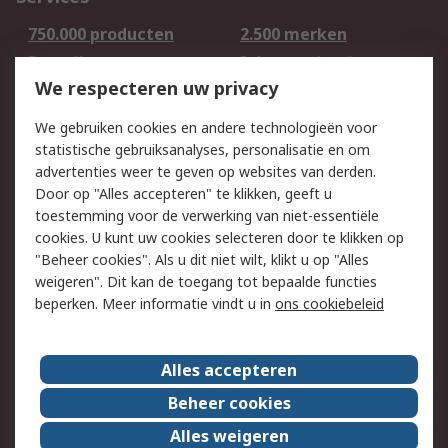
750.000 producten
2.500 merken
Bestellen
Inkoopoplossingen
We respecteren uw privacy
Retouren
Technisch advies
Track & Trace
We gebruiken cookies en andere technologieën voor
statistische gebruiksanalyses, personalisatie en om
Wettelijk
advertenties weer te geven op websites van derden.
Door op "Alles accepteren" te klikken, geeft u
Cookiebeleid
Email veiligheid
toestemming voor de verwerking van niet-essentiële
Privacybeleid -
Websitevoorwaarden
cookies. U kunt uw cookies selecteren door te klikken op
Bijgewerkt
"Beheer cookies". Als u dit niet wilt, klikt u op "Alles
weigeren". Dit kan de toegang tot bepaalde functies
Algemene
beperken. Meer informatie vindt u in
ons cookiebeleid
verkoopvoorwaarden
Over RS
Alles accepteren
RS Group
Over ons
Beheer cookies
RS wereldwijd
Werken bij RS
Alles weigeren