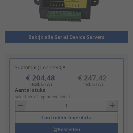
Bekijk alle Serial Device Servers
Subtotaal (1 eenheid)*
€ 204,48
€ 247,42
(excl. BTW)
(incl. BTW)
Add
Aantal stuks
to
selecteer of typ hoeveelheid
Basket
Controleer leverdata
Bestellen