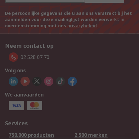
De persoonlijke gegevens die u aan ons verstrekt bij het
aanmelden voor deze mailinglijst worden verwerkt in
overeenstemming met ons
privacybeleid
.
Neem contact op
02 528 07 70
Volg ons
We aanvaarden
Services
750.000 producten
2.500 merken