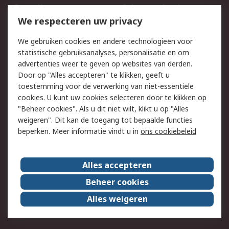
Bestellen
Inkoopoplossingen
We respecteren uw privacy
Retouren
Technisch advies
Track & Trace
We gebruiken cookies en andere technologieën voor
statistische gebruiksanalyses, personalisatie en om
Wettelijk
advertenties weer te geven op websites van derden.
Door op "Alles accepteren" te klikken, geeft u
Cookiebeleid
Email veiligheid
toestemming voor de verwerking van niet-essentiële
Privacybeleid -
Websitevoorwaarden
cookies. U kunt uw cookies selecteren door te klikken op
Bijgewerkt
"Beheer cookies". Als u dit niet wilt, klikt u op "Alles
weigeren". Dit kan de toegang tot bepaalde functies
Algemene
beperken. Meer informatie vindt u in
ons cookiebeleid
verkoopvoorwaarden
Over RS
Alles accepteren
RS Group
Over ons
Beheer cookies
RS wereldwijd
Werken bij RS
Alles weigeren
ESG