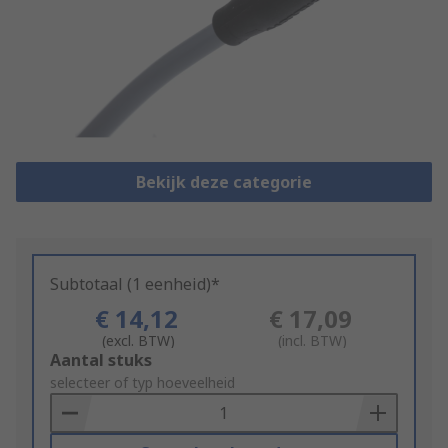
Bekijk deze categorie
Subtotaal (1 eenheid)*
€ 14,12
€ 17,09
(excl. BTW)
(incl. BTW)
Add
Aantal stuks
to
selecteer of typ hoeveelheid
Basket