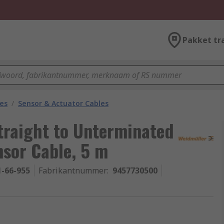
Pakket tr
les
/
Sensor & Actuator Cables
traight to Unterminated
sor Cable, 5 m
1-66-955
Fabrikantnummer
:
9457730500