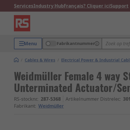
Services
Industry Hub
Français? Cliquer ici
Support
Menu
Fabrikantnummer
/
Cables & Wires
/
Electrical Power & Industrial Cab
Weidmüller Female 4 way S
Unterminated Actuator/Sen
RS-stocknr.
:
287-5368
Artikelnummer Distrelec
:
30
Fabrikant
:
Weidmüller