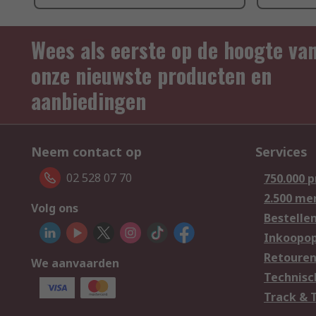
Wees als eerste op de hoogte va
onze nieuwste producten en
aanbiedingen
Neem contact op
Services
02 528 07 70
750.000 
2.500 me
Volg ons
Bestelle
Inkoopop
Retoure
We aanvaarden
Technisc
Track & 