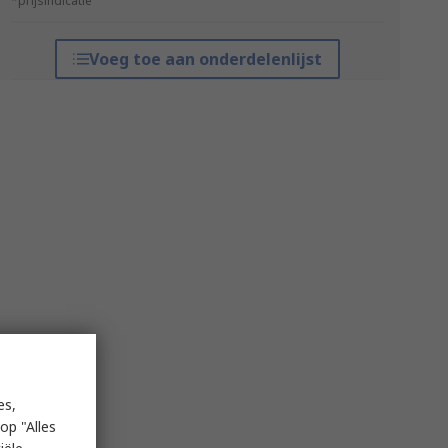
*prijsindicatie
Voeg toe aan onderdelenlijst
es,
op "Alles