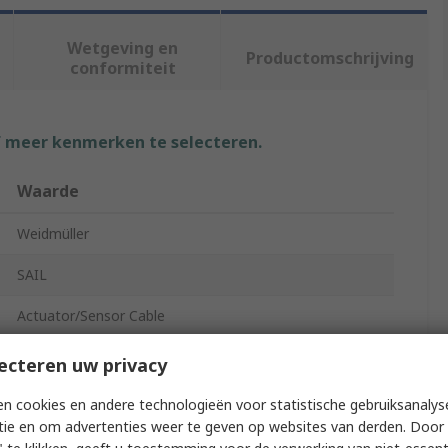
Wetgeving en
Productomschrijving
conformiteit
f meer kenmerken te selecteren.
Waarde
Weidmüller
SAIL
Actuator/Sensor Cable
5m
ecteren uw privacy
Polyurethane
n cookies en andere technologieën voor statistische gebruiksanalys
tie en om advertenties weer te geven op websites van derden. Door 
Black