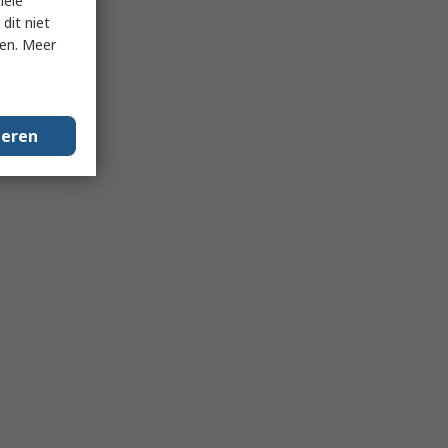
iële
dit niet
ken. Meer
geren