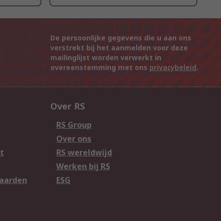
De persoonlijke gegevens die u aan ons
verstrekt bij het aanmelden voor deze
mailinglijst worden verwerkt in
overeenstemming met ons
privacybeleid
.
Over RS
RS Group
Over ons
t
RS wereldwijd
Werken bij RS
aarden
ESG