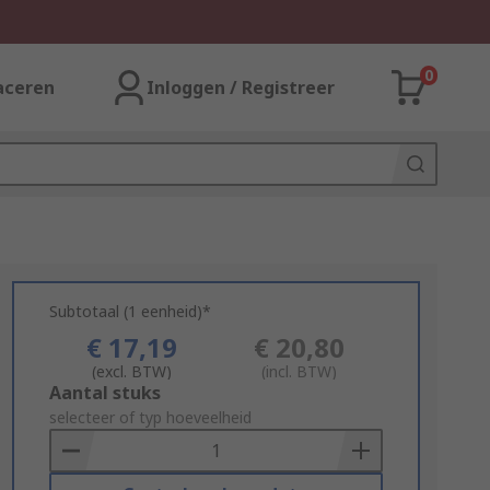
0
aceren
Inloggen / Registreer
Subtotaal (1 eenheid)*
€ 17,19
€ 20,80
(excl. BTW)
(incl. BTW)
Add
Aantal stuks
to
selecteer of typ hoeveelheid
Basket