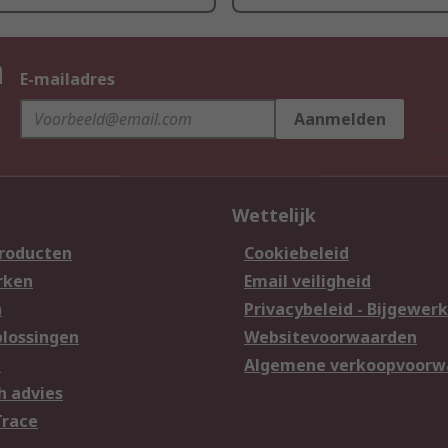
n
E-mailadres
Aanmelden
Wettelijk
producten
Cookiebeleid
rken
Email veiligheid
n
Privacybeleid - Bijgewerk
lossingen
Websitevoorwaarden
n
Algemene verkoopvoorw
h advies
Trace