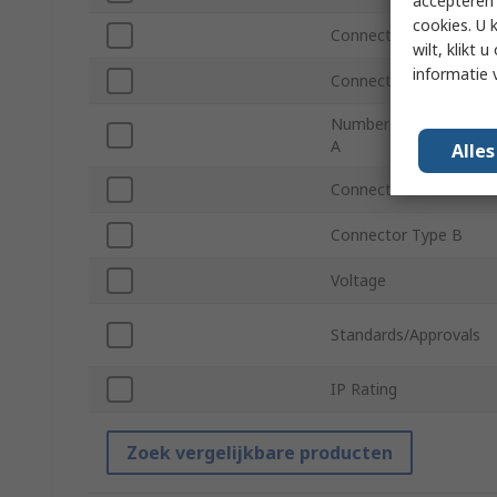
accepteren"
cookies. U 
Connector Gender A
wilt, klikt
informatie 
Connector Type A
Number of Contacts
A
Alle
Connector Gender B
Connector Type B
Voltage
Standards/Approvals
IP Rating
Zoek vergelijkbare producten