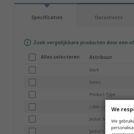
Specificaties
Datasheets
Zoek vergelijkbare producten door een o
Alles selecteren
Attribuut
Merk
Series
Product Type
Cable Length
We resp
Jacket Material
We gebruike
personalisa
Jacket Colour