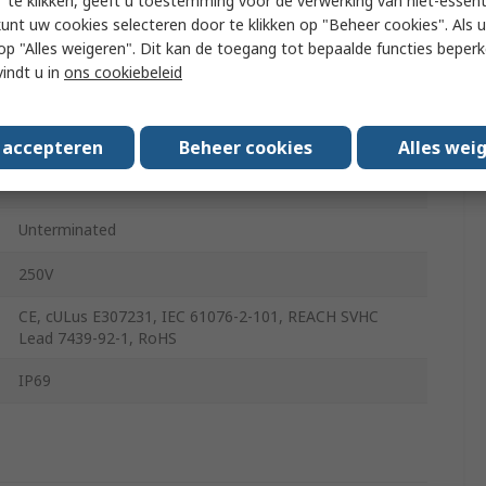
 te klikken, geeft u toestemming voor de verwerking van niet-essent
kunt uw cookies selecteren door te klikken op "Beheer cookies". Als u 
Female
 u op "Alles weigeren". Dit kan de toegang tot bepaalde functies beper
vindt u in
ons cookiebeleid
Straight
4
s accepteren
Beheer cookies
Alles wei
Unterminated
Unterminated
250V
CE, cULus E307231, IEC 61076-2-101, REACH SVHC
Lead 7439-92-1, RoHS
IP69