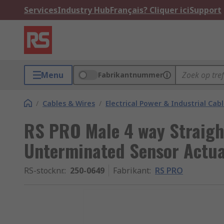
Services
Industry Hub
Français? Cliquer ici
Support
Menu
Fabrikantnummer
/
Cables & Wires
/
Electrical Power & Industrial Cab
RS PRO Male 4 way Straigh
Unterminated Sensor Actua
RS-stocknr.
:
250-0649
Fabrikant
:
RS PRO