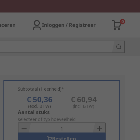
0
aceren
Inloggen / Registreer
Subtotaal (1 eenheid)*
€ 50,36
€ 60,94
(excl. BTW)
(incl. BTW)
Add
Aantal stuks
to
selecteer of typ hoeveelheid
Basket
Bestellen