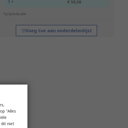
1 +
€ 50,36
*prijsindicatie
Voeg toe aan onderdelenlijst
es,
op "Alles
iële
dit niet