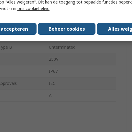
 u op "Alles weigeren". Dit kan de toegang tot bepaalde functies beper
vindt u in
ons cookiebeleid
Contacts A
4
Type A
Straight
s accepteren
Beheer cookies
Alles wei
Gender B
Unterminated
Type B
Unterminated
250V
IP67
Approvals
IEC
A