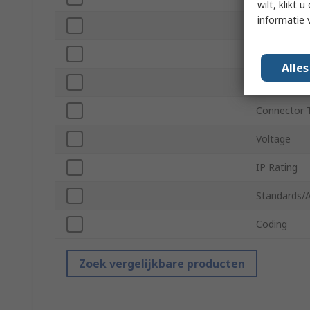
wilt, klikt
informatie 
Number of 
Connector 
Alle
Connector 
Connector 
Voltage
IP Rating
Standards/
Coding
Zoek vergelijkbare producten