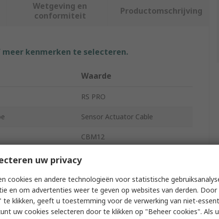
Wetgeving en
Productomschrijving
conformiteit
f meer kenmerken te selecteren.
Waarde
RS PRO
pe
Sensor Actuator Cable
CBM12
th
10m
ecteren uw privacy
ur
Black
n cookies en andere technologieën voor statistische gebruiksanalys
tie en om advertenties weer te geven op websites van derden. Door 
rial
Polyvinyl Chloride
 te klikken, geeft u toestemming voor de verwerking van niet-essent
kunt uw cookies selecteren door te klikken op "Beheer cookies". Als u 
Gender A
Male