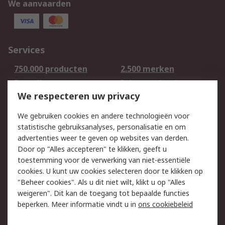
We aanvaarden
Services
750.000 producten
2.500 merken
Bestellen
Inkoopoplossingen
We respecteren uw privacy
Retouren
Technisch advies
Track & Trace
We gebruiken cookies en andere technologieën voor
statistische gebruiksanalyses, personalisatie en om
Wettelijk
advertenties weer te geven op websites van derden.
Door op "Alles accepteren" te klikken, geeft u
Cookiebeleid
Email veiligheid
toestemming voor de verwerking van niet-essentiële
Privacybeleid -
Websitevoorwaarden
cookies. U kunt uw cookies selecteren door te klikken op
Bijgewerkt
"Beheer cookies". Als u dit niet wilt, klikt u op "Alles
weigeren". Dit kan de toegang tot bepaalde functies
Algemene
beperken. Meer informatie vindt u in
ons cookiebeleid
verkoopvoorwaarden