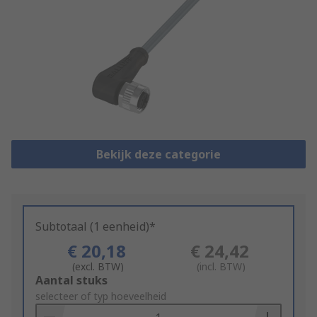
Bekijk deze categorie
Subtotaal (1 eenheid)*
€ 20,18
€ 24,42
(excl. BTW)
(incl. BTW)
Add
Aantal stuks
to
selecteer of typ hoeveelheid
Basket