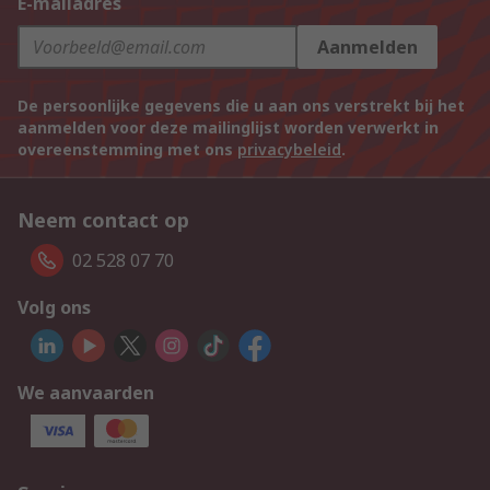
E-mailadres
Aanmelden
De persoonlijke gegevens die u aan ons verstrekt bij het
aanmelden voor deze mailinglijst worden verwerkt in
overeenstemming met ons
privacybeleid
.
Neem contact op
02 528 07 70
Volg ons
We aanvaarden