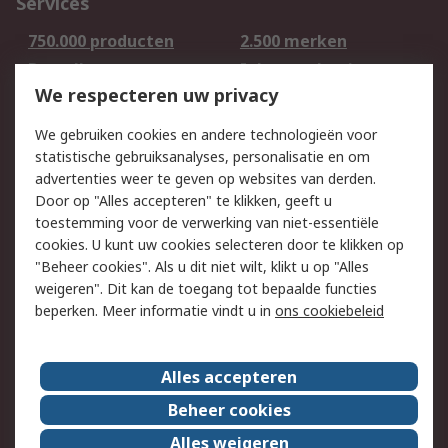
Services
750.000 producten
2.500 merken
Bestellen
Inkoopoplossingen
We respecteren uw privacy
Retouren
Technisch advies
Track & Trace
We gebruiken cookies en andere technologieën voor
statistische gebruiksanalyses, personalisatie en om
Wettelijk
advertenties weer te geven op websites van derden.
Door op "Alles accepteren" te klikken, geeft u
Cookiebeleid
Email veiligheid
toestemming voor de verwerking van niet-essentiële
Privacybeleid -
Websitevoorwaarden
cookies. U kunt uw cookies selecteren door te klikken op
Bijgewerkt
"Beheer cookies". Als u dit niet wilt, klikt u op "Alles
weigeren". Dit kan de toegang tot bepaalde functies
Algemene
beperken. Meer informatie vindt u in
ons cookiebeleid
verkoopvoorwaarden
Over RS
Alles accepteren
RS Group
Over ons
Beheer cookies
RS wereldwijd
Werken bij RS
Alles weigeren