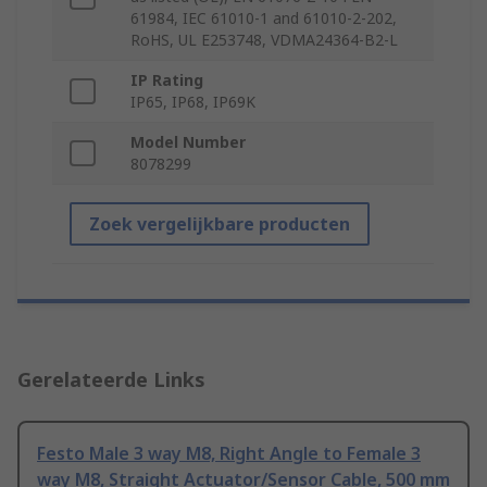
61984, IEC 61010-1 and 61010-2-202,
RoHS, UL E253748, VDMA24364-B2-L
IP Rating
IP65, IP68, IP69K
Model Number
8078299
Zoek vergelijkbare producten
Gerelateerde Links
Festo Male 3 way M8, Right Angle to Female 3
way M8, Straight Actuator/Sensor Cable, 500 mm