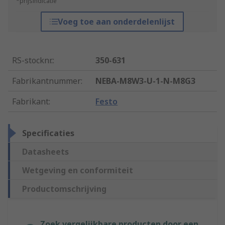
*prijsindicatie
Voeg toe aan onderdelenlijst
RS-stocknr.
:
350-631
Fabrikantnummer
:
NEBA-M8W3-U-1-N-M8G3
Fabrikant
:
Festo
Specificaties
Datasheets
Wetgeving en conformiteit
Productomschrijving
Zoek vergelijkbare producten door een