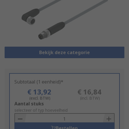
Bekijk deze categorie
Subtotaal (1 eenheid)*
€ 13,92
€ 16,84
(excl. BTW)
(incl. BTW)
Add
Aantal stuks
to
selecteer of typ hoeveelheid
Basket
Bestellen