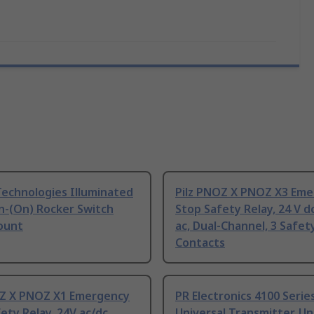
Technologies Illuminated
Pilz PNOZ X PNOZ X3 Em
n-(On) Rocker Switch
Stop Safety Relay, 24 V d
ount
ac, Dual-Channel, 3 Safet
Contacts
OZ X PNOZ X1 Emergency
PR Electronics 4100 Serie
ety Relay, 24V ac/dc,
Universal Transmitter, Un