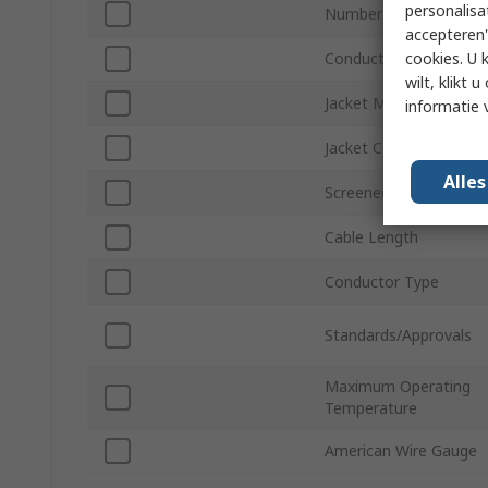
personalisa
Number of Cores
accepteren"
cookies. U 
Conductor Material
wilt, klikt
Jacket Material
informatie 
Jacket Colour
Alle
Screened/Unscreened
Cable Length
Conductor Type
Standards/Approvals
Maximum Operating
Temperature
American Wire Gauge