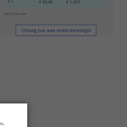
1 +
€ 62,63
€ 1,253
*prijsindicatie
Voeg toe aan onderdelenlijst
es,