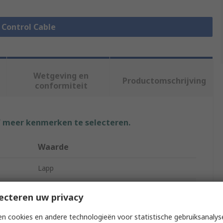
e Control Cable
Wetgeving en
Productomschrijving
conformiteit
f meer kenmerken te selecteren.
Waarde
Lapp
Control Cable
ecteren uw privacy
ÖLFLEX EB
n cookies en andere technologieën voor statistische gebruiksanalys