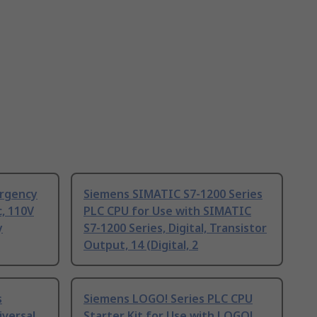
ergency
Siemens SIMATIC S7-1200 Series
c, 110V
PLC CPU for Use with SIMATIC
y
S7-1200 Series, Digital, Transistor
Output, 14 (Digital, 2
s
Siemens LOGO! Series PLC CPU
iversal
Starter Kit for Use with LOGO!