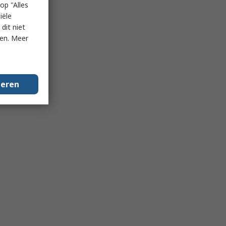
op "Alles
iële
dit niet
ken. Meer
geren