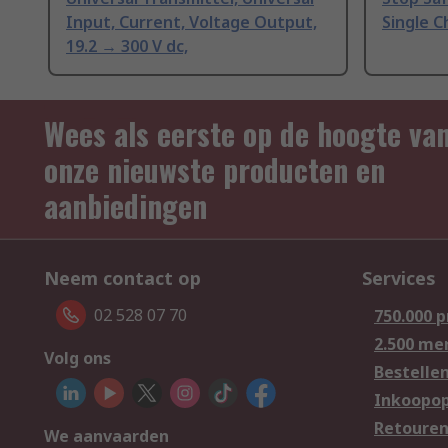
Input, Current, Voltage Output,
Single C
19.2 → 300 V dc,
Wees als eerste op de hoogte va
onze nieuwste producten en
aanbiedingen
Neem contact op
Services
02 528 07 70
750.000 
2.500 me
Volg ons
Bestelle
Inkoopop
Retoure
We aanvaarden