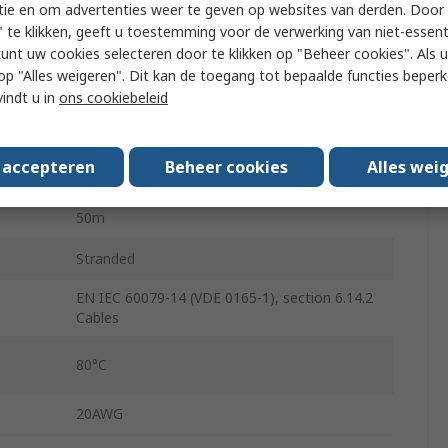
tie en om advertenties weer te geven op websites van derden. Door 
2
 te klikken, geeft u toestemming voor de verwerking van niet-essent
kunt uw cookies selecteren door te klikken op "Beheer cookies". Als u 
Bare Copper
 u op "Alles weigeren". Dit kan de toegang tot bepaalde functies beper
Polyvinyl Chloride
vindt u in
ons cookiebeleid
Blue
s accepteren
Beheer cookies
Alles wei
Unscreened
50m
Stranded
EN IEC 60079-14 (VDE 0165-1), section 6.14.2
Cables
80°C
20AWG