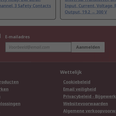
hannel, 3 Safety Contacts
Input, Current, Voltage, 
Output, 19.2 → 300 V
n
E-mailadres
Aanmelden
Wettelijk
producten
Cookiebeleid
rken
Email veiligheid
n
Privacybeleid - Bijgewerk
lossingen
Websitevoorwaarden
n
Algemene verkoopvoorw