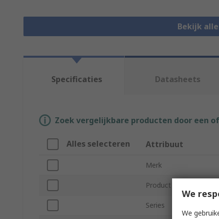
Bekijk all
Specificaties
Datasheets
Zoek vergelijkbare producten door een o
Alles selecteren
Attribuut
Merk
Product Type
We resp
Series
We gebruike