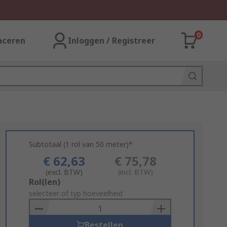
0
aceren
Inloggen / Registreer
Subtotaal (1 rol van 50 meter)*
€ 62,63
€ 75,78
(excl. BTW)
(incl. BTW)
Add
Rol(len)
to
selecteer of typ hoeveelheid
Basket
Bestellen