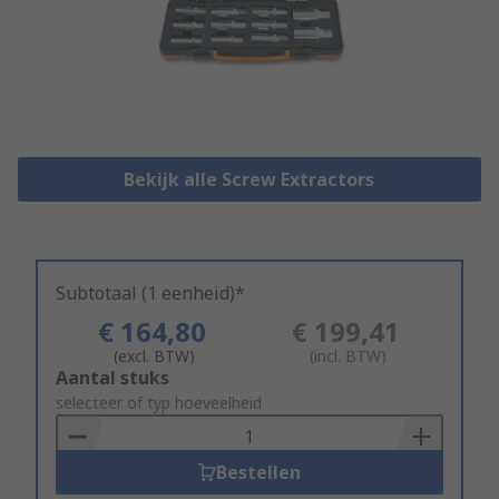
Bekijk alle Screw Extractors
Subtotaal (1 eenheid)*
€ 164,80
€ 199,41
(excl. BTW)
(incl. BTW)
Add
Aantal stuks
to
selecteer of typ hoeveelheid
Basket
Bestellen