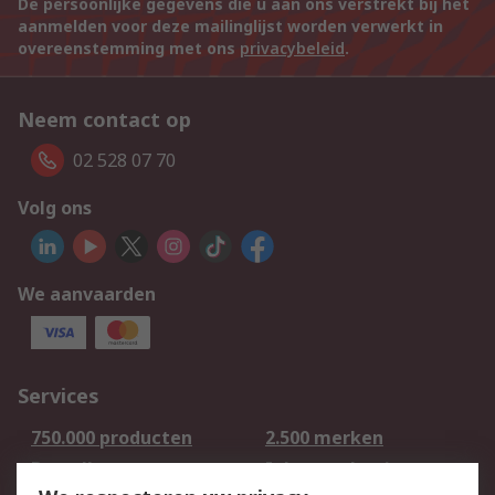
De persoonlijke gegevens die u aan ons verstrekt bij het
aanmelden voor deze mailinglijst worden verwerkt in
overeenstemming met ons
privacybeleid
.
Neem contact op
02 528 07 70
Volg ons
We aanvaarden
Services
750.000 producten
2.500 merken
Bestellen
Inkoopoplossingen