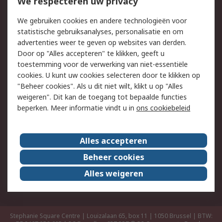
We respecteren uw privacy
Retouren
Technisch advies
Track & Trace
We gebruiken cookies en andere technologieën voor
statistische gebruiksanalyses, personalisatie en om
Wettelijk
advertenties weer te geven op websites van derden.
Door op "Alles accepteren" te klikken, geeft u
Cookiebeleid
Email veiligheid
toestemming voor de verwerking van niet-essentiële
Privacybeleid -
Websitevoorwaarden
cookies. U kunt uw cookies selecteren door te klikken op
Bijgewerkt
"Beheer cookies". Als u dit niet wilt, klikt u op "Alles
weigeren". Dit kan de toegang tot bepaalde functies
Algemene
beperken. Meer informatie vindt u in
ons cookiebeleid
verkoopvoorwaarden
Over RS
Alles accepteren
RS Group
Over ons
Beheer cookies
RS wereldwijd
Werken bij RS
Alles weigeren
ESG
Stephanie Square Centre | Louizalaan 65, box 11 | 1050 Brussel | BTW: