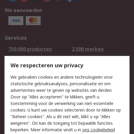
We aanvaarden
Services
750.000 producten
2.500 merken
Bestellen
Inkoopoplossingen
We respecteren uw privacy
Retouren
Technisch advies
Track & Trace
We gebruiken cookies en andere technologieën voor
statistische gebruiksanalyses, personalisatie en om
Wettelijk
advertenties weer te geven op websites van derden.
Door op "Alles accepteren" te klikken, geeft u
Cookiebeleid
Email veiligheid
toestemming voor de verwerking van niet-essentiële
Privacybeleid -
Websitevoorwaarden
cookies. U kunt uw cookies selecteren door te klikken op
Bijgewerkt
"Beheer cookies". Als u dit niet wilt, klikt u op "Alles
weigeren". Dit kan de toegang tot bepaalde functies
Algemene
beperken. Meer informatie vindt u in
ons cookiebeleid
verkoopvoorwaarden