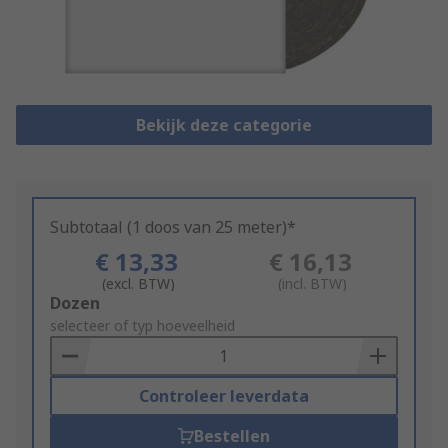
Bekijk deze categorie
Subtotaal (1 doos van 25 meter)*
€ 13,33
€ 16,13
(excl. BTW)
(incl. BTW)
Add
Dozen
to
selecteer of typ hoeveelheid
Basket
Controleer leverdata
Bestellen