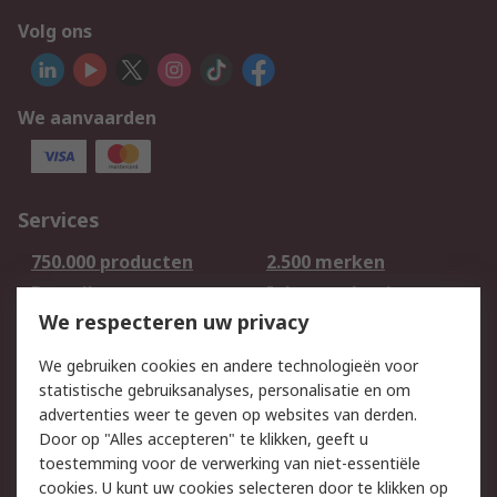
Volg ons
We aanvaarden
Services
750.000 producten
2.500 merken
Bestellen
Inkoopoplossingen
We respecteren uw privacy
Retouren
Technisch advies
Track & Trace
We gebruiken cookies en andere technologieën voor
statistische gebruiksanalyses, personalisatie en om
Wettelijk
advertenties weer te geven op websites van derden.
Door op "Alles accepteren" te klikken, geeft u
Cookiebeleid
Email veiligheid
toestemming voor de verwerking van niet-essentiële
Privacybeleid -
Websitevoorwaarden
cookies. U kunt uw cookies selecteren door te klikken op