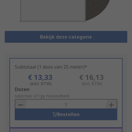
Bekijk deze categorie
Subtotaal (1 doos van 25 meter)*
€ 13,33
€ 16,13
(excl. BTW)
(incl. BTW)
Add
Dozen
to
selecteer of typ hoeveelheid
Basket
Bestellen