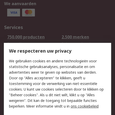
We aanvaarden
Services
750.000 producten
2.500 merken
Bestellen
Inkoopoplossingen
We respecteren uw privacy
Retouren
Technisch advies
Track & Trace
We gebruiken cookies en andere technologieën voor
statistische gebruiksanalyses, personalisatie en om
Wettelijk
advertenties weer te geven op websites van derden.
Door op "Alles accepteren" te klikken, geeft u
Cookiebeleid
Email veiligheid
toestemming voor de verwerking van niet-essentiële
Privacybeleid -
Websitevoorwaarden
cookies. U kunt uw cookies selecteren door te klikken op
Bijgewerkt
"Beheer cookies". Als u dit niet wilt, klikt u op "Alles
weigeren". Dit kan de toegang tot bepaalde functies
Algemene
beperken. Meer informatie vindt u in
ons cookiebeleid
verkoopvoorwaarden