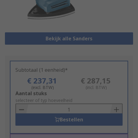
Bekijk alle Sanders
Subtotaal (1 eenheid)*
€ 237,31
€ 287,15
(excl. BTW)
(incl. BTW)
Add
Aantal stuks
to
selecteer of typ hoeveelheid
Basket
Bestellen