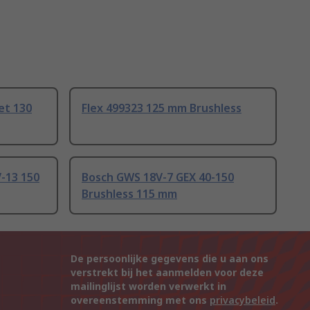
et 130
Flex 499323 125 mm Brushless
-13 150
Bosch GWS 18V-7 GEX 40-150
Brushless 115 mm
De persoonlijke gegevens die u aan ons
verstrekt bij het aanmelden voor deze
mailinglijst worden verwerkt in
overeenstemming met ons
privacybeleid
.