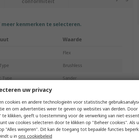
conformiteit
f meer kenmerken te selecteren.
buut
Waarde
Flex
Type
Brushless
t Type
Sander
ecteren uw privacy
ize
150mm
n cookies en andere technologieën voor statistische gebruiksanalys
e
150 mm
tie en om advertenties weer te geven op websites van derden. Door 
 te klikken, geeft u toestemming voor de verwerking van niet-essent
10000, 4000rpm
kunt uw cookies selecteren door te klikken op "Beheer cookies". Als u 
e
230V
 u op "Alles weigeren". Dit kan de toegang tot bepaalde functies beper
vindt u in
ons cookiebeleid