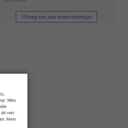
*prijsindicatie
Voeg toe aan onderdelenlijst
es,
op "Alles
iële
dit niet
ken. Meer