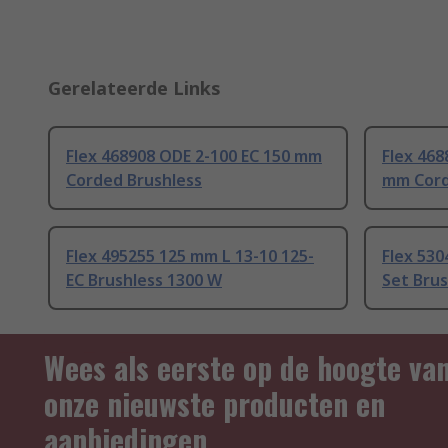
Gerelateerde Links
Flex 468908 ODE 2-100 EC 150 mm
Flex 468
Corded Brushless
mm Cord
Flex 495255 125 mm L 13-10 125-
Flex 530
EC Brushless 1300 W
Set Bru
Wees als eerste op de hoogte va
onze nieuwste producten en
aanbiedingen