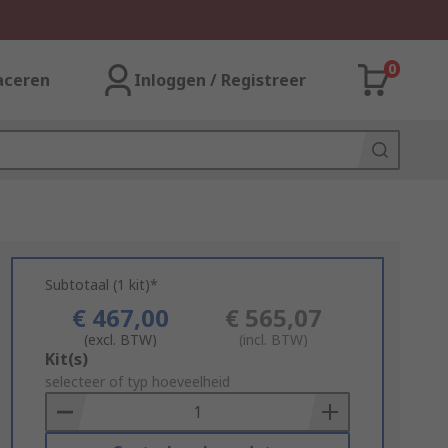
0
aceren
Inloggen / Registreer
Subtotaal (1 kit)*
€ 467,00
€ 565,07
(excl. BTW)
(incl. BTW)
Add
Kit(s)
to
selecteer of typ hoeveelheid
Basket