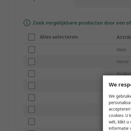
Zoek vergelijkbare producten door een o
Alles selecteren
Attri
Merk
Motor 
Produc
We resp
Orbit S
We gebruike
Pad Siz
personalisa
accepteren"
Speed
cookies. U 
Voltag
wilt, klikt
informatie 