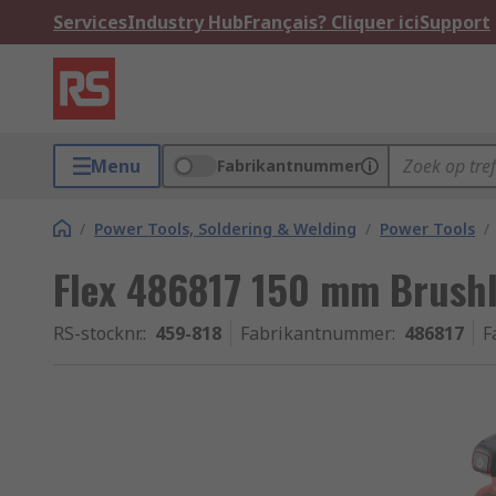
Services
Industry Hub
Français? Cliquer ici
Support
Menu
Fabrikantnummer
/
Power Tools, Soldering & Welding
/
Power Tools
/
Flex 486817 150 mm Brushl
RS-stocknr.
:
459-818
Fabrikantnummer
:
486817
F