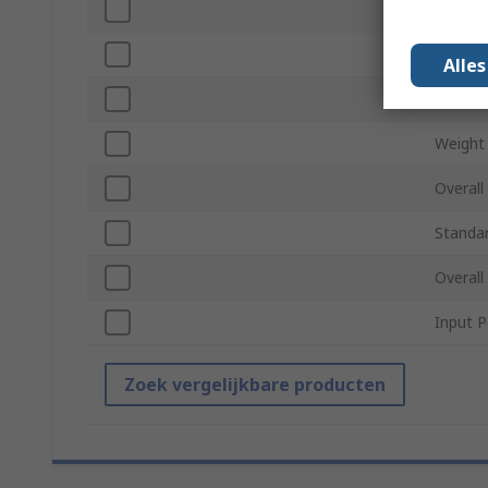
Overall
Cable 
Alle
Pad Fa
Weight
Overall
Standa
Overall
Input 
Zoek vergelijkbare producten