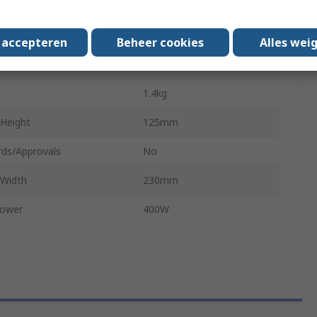
 Length
150mm
Length
4m
s accepteren
Beheer cookies
Alles wei
ce Type
Sander
1.4kg
 Height
125mm
rds/Approvals
No
 Width
230mm
Power
400W