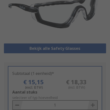
Bekijk alle Safety Glasses
Subtotaal (1 eenheid)*
€ 15,15
€ 18,33
(excl. BTW)
(incl. BTW)
Add
Aantal stuks
to
selecteer of typ hoeveelheid
Basket