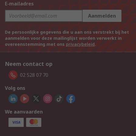
E-mailadres
Aanmelden
De persoonlijke gegevens die u aan ons verstrekt bij het
aanmelden voor deze mailinglijst worden verwerkt in
overeenstemming met ons
privacybeleid
.
Neem contact op
02 528 07 70
Volg ons
We aanvaarden