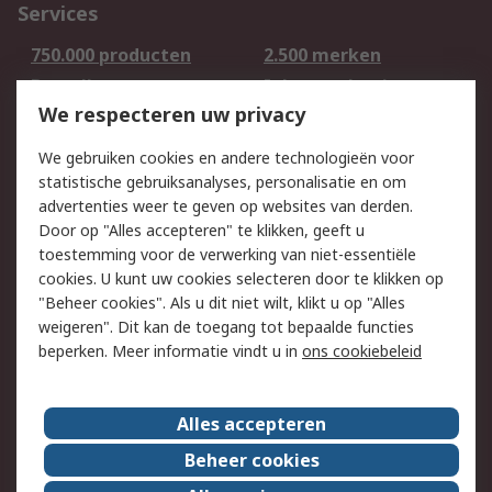
Services
750.000 producten
2.500 merken
Bestellen
Inkoopoplossingen
We respecteren uw privacy
Retouren
Technisch advies
Track & Trace
We gebruiken cookies en andere technologieën voor
statistische gebruiksanalyses, personalisatie en om
Wettelijk
advertenties weer te geven op websites van derden.
Door op "Alles accepteren" te klikken, geeft u
Cookiebeleid
Email veiligheid
toestemming voor de verwerking van niet-essentiële
Privacybeleid -
Websitevoorwaarden
cookies. U kunt uw cookies selecteren door te klikken op
Bijgewerkt
"Beheer cookies". Als u dit niet wilt, klikt u op "Alles
weigeren". Dit kan de toegang tot bepaalde functies
Algemene
beperken. Meer informatie vindt u in
ons cookiebeleid
verkoopvoorwaarden
Over RS
Alles accepteren
RS Group
Over ons
Beheer cookies
RS wereldwijd
Werken bij RS