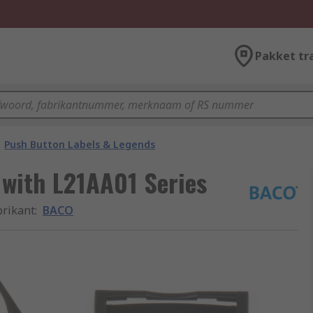
Pakket tr
Push Button Labels & Legends
 with L21AA01 Series
brikant
:
BACO