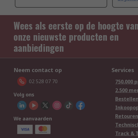
Wees als eerste op de hoogte va
onze nieuwste producten en
aanbiedingen
Neem contact op
Services
02 528 07 70
750.000 
2.500 me
Volg ons
Bestelle
Inkoopop
Retoure
We aanvaarden
Technisc
Track & 