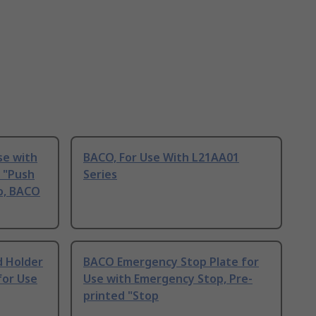
se with
BACO, For Use With L21AA01
 "Push
Series
o, BACO
d Holder
BACO Emergency Stop Plate for
for Use
Use with Emergency Stop, Pre-
printed "Stop