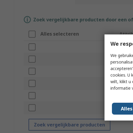
Zoek vergelijkbare producten door een o
Alles selecteren
Attri
We resp
Merk
We gebruike
Access
personalisa
accepteren"
Produc
cookies. U 
wilt, klikt
For Us
informatie 
Standa
Series
Alle
Zoek vergelijkbare producten