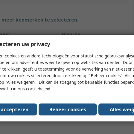
f meer kenmerken te selecteren.
buut
Waarde
ecteren uw privacy
BACO
n cookies en andere technologieën voor statistische gebruiksanalys
ory Type
Legend Plate
tie en om advertenties weer te geven op websites van derden. Door 
 te klikken, geeft u toestemming voor de verwerking van niet-essent
t Type
Legend Plate
kunt uw cookies selecteren door te klikken op "Beheer cookies". Als u 
 u op "Alles weigeren". Dit kan de toegang tot bepaalde functies beper
e With
L21AA01 Series
vindt u in
ons cookiebeleid
rds/Approvals
RoHS
LWP
s accepteren
Beheer cookies
Alles wei