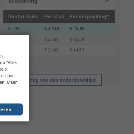
Bulkkorting
Aantal stuks
Per stuk
Per verpakking*
5 - 25
€ 3,138
€ 15,69
30 - 55
€ 3,008
€ 15,04
60 +
€ 2,906
€ 14,53
es,
op "Alles
*prijsindicatie
iële
dit niet
Voeg toe aan onderdelenlijst
ken. Meer
geren