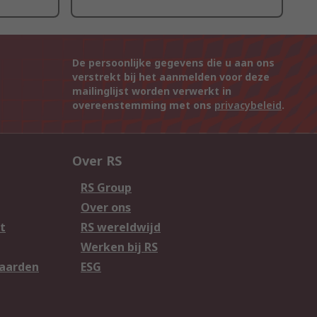
De persoonlijke gegevens die u aan ons
verstrekt bij het aanmelden voor deze
mailinglijst worden verwerkt in
overeenstemming met ons
privacybeleid
.
Over RS
RS Group
Over ons
t
RS wereldwijd
Werken bij RS
aarden
ESG