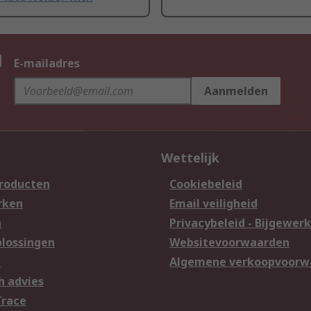
n
E-mailadres
Aanmelden
Wettelijk
producten
Cookiebeleid
rken
Email veiligheid
n
Privacybeleid - Bijgewerk
lossingen
Websitevoorwaarden
n
Algemene verkoopvoorw
h advies
Trace