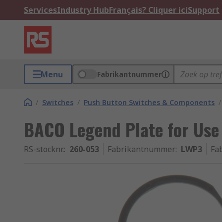
Services
Industry Hub
Français? Cliquer ici
Support
Menu
Fabrikantnummer
/
Switches
/
Push Button Switches & Components
/
BACO Legend Plate for Use
RS-stocknr.
:
260-053
Fabrikantnummer
:
LWP3
Fa