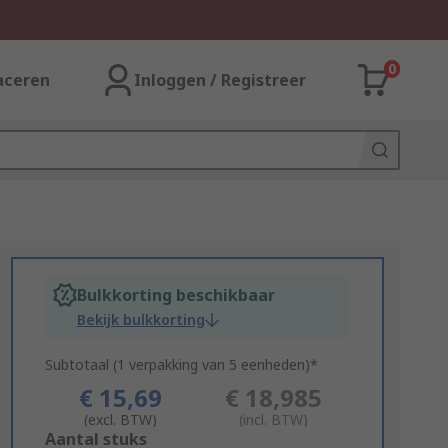
0
aceren
Inloggen / Registreer
Bulkkorting beschikbaar
Bekijk bulkkorting
Subtotaal (1 verpakking van 5 eenheden)*
€ 15,69
€ 18,985
(excl. BTW)
(incl. BTW)
Add
Aantal stuks