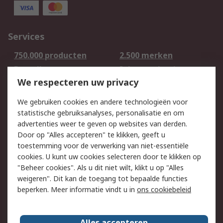
Services
750.000 producten
2.500 merken
Bestellen
Inkoopoplossingen
We respecteren uw privacy
Retouren
Technisch advies
Track & Trace
We gebruiken cookies en andere technologieën voor
statistische gebruiksanalyses, personalisatie en om
Wettelijk
advertenties weer te geven op websites van derden.
Door op "Alles accepteren" te klikken, geeft u
Cookiebeleid
Email veiligheid
toestemming voor de verwerking van niet-essentiële
Privacybeleid -
Websitevoorwaarden
cookies. U kunt uw cookies selecteren door te klikken op
Bijgewerkt
"Beheer cookies". Als u dit niet wilt, klikt u op "Alles
weigeren". Dit kan de toegang tot bepaalde functies
Algemene
beperken. Meer informatie vindt u in
ons cookiebeleid
verkoopvoorwaarden
Over RS
Alles accepteren