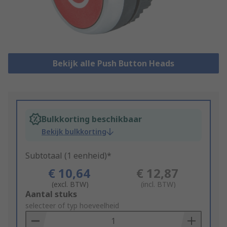
Bekijk alle Push Button Heads
Bulkkorting beschikbaar
Bekijk bulkkorting
Subtotaal (1 eenheid)*
€ 10,64
€ 12,87
(excl. BTW)
(incl. BTW)
Add
Aantal stuks
to
selecteer of typ hoeveelheid
Basket