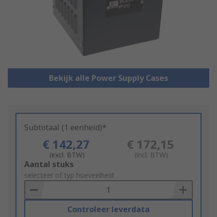
Bekijk alle Power Supply Cases
Subtotaal (1 eenheid)*
€ 142,27
€ 172,15
(excl. BTW)
(incl. BTW)
Add
Aantal stuks
to
selecteer of typ hoeveelheid
Basket
Controleer leverdata