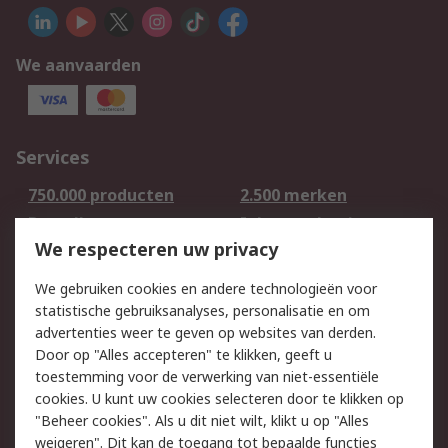
We aanvaarden
Services
750.000 producten
2.500 merken
Bestellen
Inkoopoplossingen
We respecteren uw privacy
Retouren
Technisch advies
Track & Trace
We gebruiken cookies en andere technologieën voor
statistische gebruiksanalyses, personalisatie en om
Wettelijk
advertenties weer te geven op websites van derden.
Door op "Alles accepteren" te klikken, geeft u
Cookiebeleid
Email veiligheid
toestemming voor de verwerking van niet-essentiële
Privacybeleid -
Websitevoorwaarden
cookies. U kunt uw cookies selecteren door te klikken op
Bijgewerkt
"Beheer cookies". Als u dit niet wilt, klikt u op "Alles
weigeren". Dit kan de toegang tot bepaalde functies
Algemene