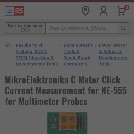
0
Fabrikantnummer
/
Raspberry Pi,
/
Development
/
Power, Motor
Arduino, ROCK,
Tools &
& Robotics
STEM Education &
Single Board
Development
Development Tools
Computers
Tools
MikroElektronika C Meter Click
Current Measurement for NE-555
for Multimeter Probes