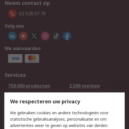
Neem contact op
02 528 07 70
Volg ons
We aanvaarden
Services
750.000 producten
2.500 merken
Bestellen
Inkoopoplossingen
We respecteren uw privacy
Retouren
Technisch advies
Track & Trace
We gebruiken cookies en andere technologieën voor
statistische gebruiksanalyses, personalisatie en om
Wettelijk
advertenties weer te geven op websites van derden.