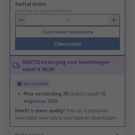
Add
Aantal stuks
to
selecteer of typ hoeveelheid
Basket
Controleer leverdata
Bestellen
GRATIS bezorging voor bestellingen
vanaf € 90,00
Op voorraad
Plus verzending
30
stuk(s) vanaf
10
augustus 2026
Heeft u meer nodig?
Klik op 'Controleer
leverdata' voor extra voorraad en levertijden.