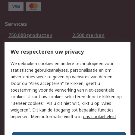
Services
750.000 producten
2.500 merken
Bestellen
Inkoopoplossingen
We respecteren uw privacy
Retouren
Technisch advies
Track & Trace
We gebruiken cookies en andere technologieën voor
statistische gebruiksanalyses, personalisatie en om
Wettelijk
advertenties weer te geven op websites van derden.
Door op "Alles accepteren" te klikken, geeft u
Cookiebeleid
Email veiligheid
toestemming voor de verwerking van niet-essentiële
Privacybeleid -
Websitevoorwaarden
cookies. U kunt uw cookies selecteren door te klikken op
Bijgewerkt
"Beheer cookies". Als u dit niet wilt, klikt u op "Alles
weigeren". Dit kan de toegang tot bepaalde functies
Algemene
beperken. Meer informatie vindt u in
ons cookiebeleid
verkoopvoorwaarden
Over RS