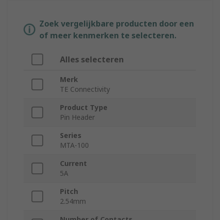
Zoek vergelijkbare producten door een
of meer kenmerken te selecteren.
Alles selecteren
Merk
TE Connectivity
Product Type
Pin Header
Series
MTA-100
Current
5A
Pitch
2.54mm
Number of Contacts