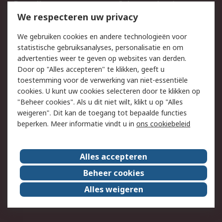
Bestellen
Inkoopoplossingen
We respecteren uw privacy
Retouren
Technisch advies
Track & Trace
We gebruiken cookies en andere technologieën voor
statistische gebruiksanalyses, personalisatie en om
Wettelijk
advertenties weer te geven op websites van derden.
Door op "Alles accepteren" te klikken, geeft u
Cookiebeleid
Email veiligheid
toestemming voor de verwerking van niet-essentiële
Privacybeleid -
Websitevoorwaarden
cookies. U kunt uw cookies selecteren door te klikken op
Bijgewerkt
"Beheer cookies". Als u dit niet wilt, klikt u op "Alles
weigeren". Dit kan de toegang tot bepaalde functies
Algemene
beperken. Meer informatie vindt u in
ons cookiebeleid
verkoopvoorwaarden
Over RS
Alles accepteren
RS Group
Over ons
Beheer cookies
RS wereldwijd
Werken bij RS
Alles weigeren
ESG