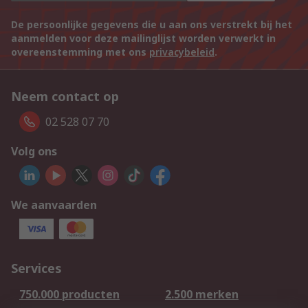
De persoonlijke gegevens die u aan ons verstrekt bij het
aanmelden voor deze mailinglijst worden verwerkt in
overeenstemming met ons
privacybeleid
.
Neem contact op
02 528 07 70
Volg ons
We aanvaarden
Services
750.000 producten
2.500 merken