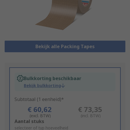
Bekijk alle Packing Tapes
Bulkkorting beschikbaar
Bekijk bulkkorting
Subtotaal (1 eenheid)*
€ 60,62
€ 73,35
(excl. BTW)
(incl. BTW)
Add
Aantal stuks
to
selecteer of typ hoeveelheid