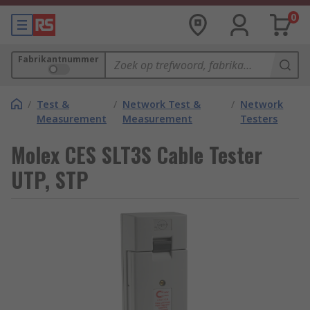
0
Fabrikantnummer
/
Test &
/
Network Test &
/
Network
Measurement
Measurement
Testers
Molex CES SLT3S Cable Tester
UTP, STP