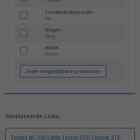
144mm
Standards/Approvals
No
Weight
284g
Width
60mm
Zoek vergelijkbare producten
Gerelateerde Links
Tempo NC-100 Cable Tester UTP, Coaxial, STP