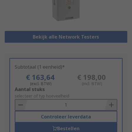
Bekijk alle Network Testers
Subtotaal (1 eenheid)*
€ 163,64
€ 198,00
(excl. BTW)
(incl. BTW)
Add
Aantal stuks
to
selecteer of typ hoeveelheid
Basket
Controleer leverdata
Bestellen