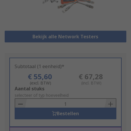
Bekijk alle Network Testers
Subtotaal (1 eenheid)*
€ 55,60
€ 67,28
(excl. BTW)
(incl. BTW)
Add
Aantal stuks
to
selecteer of typ hoeveelheid
Basket
Bestellen