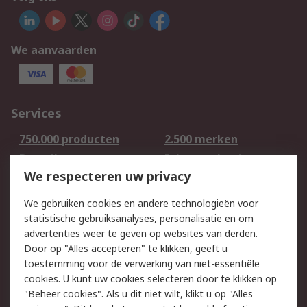
We aanvaarden
Services
750.000 producten
2.500 merken
Bestellen
Inkoopoplossingen
We respecteren uw privacy
Retouren
Technisch advies
Track & Trace
We gebruiken cookies en andere technologieën voor
statistische gebruiksanalyses, personalisatie en om
Wettelijk
advertenties weer te geven op websites van derden.
Door op "Alles accepteren" te klikken, geeft u
Cookiebeleid
Email veiligheid
toestemming voor de verwerking van niet-essentiële
Privacybeleid -
Websitevoorwaarden
cookies. U kunt uw cookies selecteren door te klikken op
Bijgewerkt
"Beheer cookies". Als u dit niet wilt, klikt u op "Alles