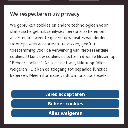
Bestellen
Inkoopoplossingen
We respecteren uw privacy
Retouren
Technisch advies
Track & Trace
We gebruiken cookies en andere technologieën voor
statistische gebruiksanalyses, personalisatie en om
Wettelijk
advertenties weer te geven op websites van derden.
Door op "Alles accepteren" te klikken, geeft u
Cookiebeleid
Email veiligheid
toestemming voor de verwerking van niet-essentiële
Privacybeleid -
Websitevoorwaarden
cookies. U kunt uw cookies selecteren door te klikken op
Bijgewerkt
"Beheer cookies". Als u dit niet wilt, klikt u op "Alles
weigeren". Dit kan de toegang tot bepaalde functies
Algemene
beperken. Meer informatie vindt u in
ons cookiebeleid
verkoopvoorwaarden
Over RS
Alles accepteren
RS Group
Over ons
Beheer cookies
RS wereldwijd
Werken bij RS
Alles weigeren
ESG