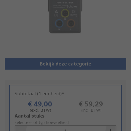
Bekijk deze categorie
Subtotaal (1 eenheid)*
€ 49,00
€ 59,29
(excl. BTW)
(incl. BTW)
Add
Aantal stuks
to
selecteer of typ hoeveelheid
Basket