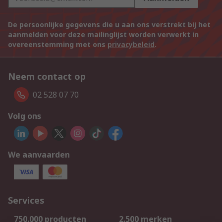
De persoonlijke gegevens die u aan ons verstrekt bij het
aanmelden voor deze mailinglijst worden verwerkt in
overeenstemming met ons
privacybeleid
.
Neem contact op
02 528 07 70
Volg ons
We aanvaarden
Services
750.000 producten
2.500 merken