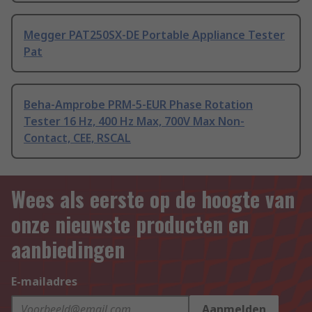
Megger PAT250SX-DE Portable Appliance Tester
Pat
Beha-Amprobe PRM-5-EUR Phase Rotation
Tester 16 Hz, 400 Hz Max, 700V Max Non-
Contact, CEE, RSCAL
Wees als eerste op de hoogte van
onze nieuwste producten en
aanbiedingen
E-mailadres
Aanmelden