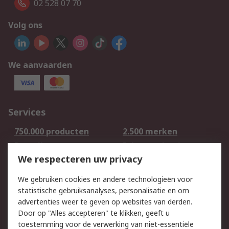
02 528 07 70
Volg ons
We aanvaarden
Services
750.000 producten
2.500 merken
Bestellen
Inkoopoplossingen
We respecteren uw privacy
Retouren
Technisch advies
Track & Trace
We gebruiken cookies en andere technologieën voor
statistische gebruiksanalyses, personalisatie en om
Wettelijk
advertenties weer te geven op websites van derden.
Door op "Alles accepteren" te klikken, geeft u
Cookiebeleid
Email veiligheid
toestemming voor de verwerking van niet-essentiële