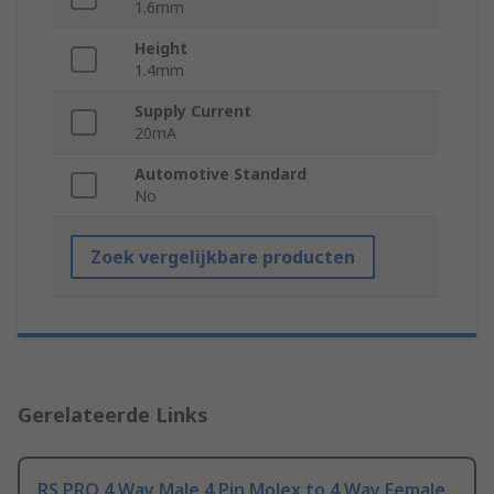
1.6mm
Height
1.4mm
Supply Current
20mA
Automotive Standard
No
Zoek vergelijkbare producten
Gerelateerde Links
RS PRO 4 Way Male 4 Pin Molex to 4 Way Female