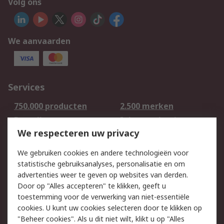
Volg ons
We aanvaarden
Services
750.000 producten
2.500 merken
Bestellen
Inkoopoplossingen
We respecteren uw privacy
Retouren
Technisch advies
Track & Trace
We gebruiken cookies en andere technologieën voor
statistische gebruiksanalyses, personalisatie en om
Wettelijk
advertenties weer te geven op websites van derden.
Door op "Alles accepteren" te klikken, geeft u
Cookiebeleid
Email veiligheid
toestemming voor de verwerking van niet-essentiële
Privacybeleid -
Websitevoorwaarden
cookies. U kunt uw cookies selecteren door te klikken op
Bijgewerkt
"Beheer cookies". Als u dit niet wilt, klikt u op "Alles