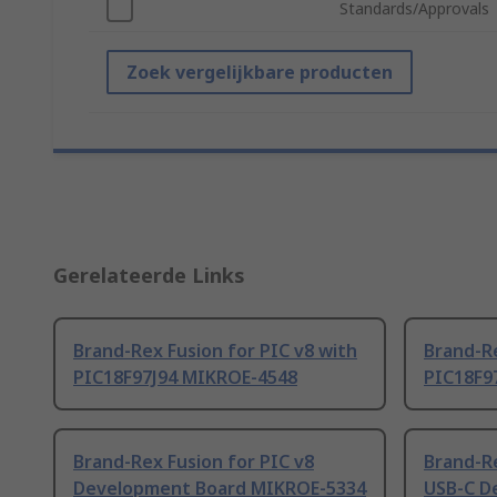
Standards/Approvals
Zoek vergelijkbare producten
Gerelateerde Links
Brand-Rex Fusion for PIC v8 with
Brand-Re
PIC18F97J94 MIKROE-4548
PIC18F9
Brand-Rex Fusion for PIC v8
Brand-Re
Development Board MIKROE-5334
USB-C D