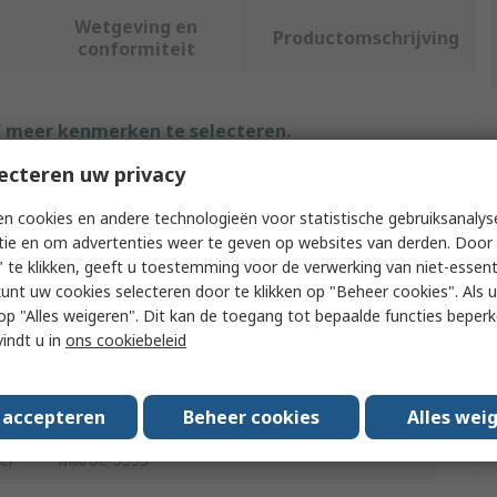
Wetgeving en
Productomschrijving
conformiteit
f meer kenmerken te selecteren.
ecteren uw privacy
Waarde
n cookies en andere technologieën voor statistische gebruiksanalys
Brand-Rex
tie en om advertenties weer te geven op websites van derden. Door 
 te klikken, geeft u toestemming voor de verwerking van niet-essent
Microcontroller Development Tool
kunt uw cookies selecteren door te klikken op "Beheer cookies". Als u 
 u op "Alles weigeren". Dit kan de toegang tot bepaalde functies beper
Development Board
vindt u in
ons cookiebeleid
Fusion for PIC v8 with PIC18F97J94 Over USB-C
PIC
s accepteren
Beheer cookies
Alles wei
er
Mikroe-5333