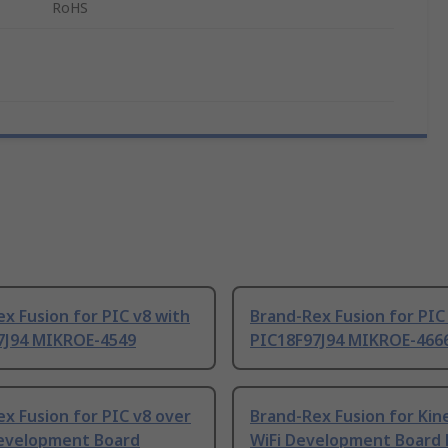
RoHS
x Fusion for PIC v8 with
Brand-Rex Fusion for PIC
7J94 MIKROE-4549
PIC18F97J94 MIKROE-466
x Fusion for PIC v8 over
Brand-Rex Fusion for Kine
evelopment Board
WiFi Development Board