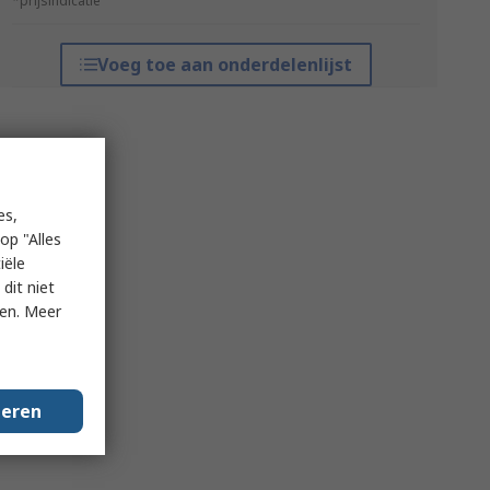
*prijsindicatie
Voeg toe aan onderdelenlijst
es,
op "Alles
iële
dit niet
ken. Meer
geren