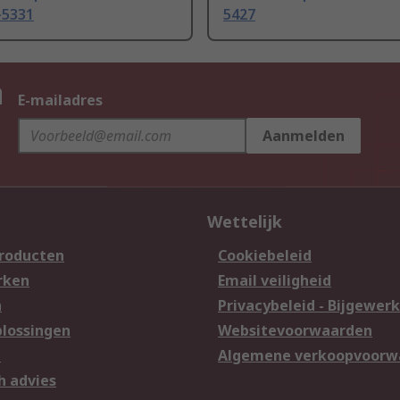
-5331
5427
n
E-mailadres
Aanmelden
Wettelijk
producten
Cookiebeleid
rken
Email veiligheid
n
Privacybeleid - Bijgewerk
lossingen
Websitevoorwaarden
n
Algemene verkoopvoorw
h advies