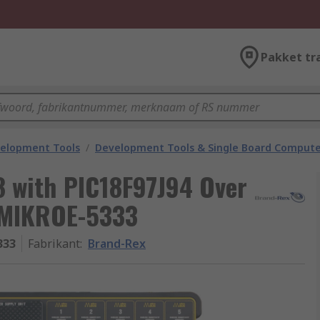
Pakket tr
velopment Tools
/
Development Tools & Single Board Compute
8 with PIC18F97J94 Over
 MIKROE-5333
333
Fabrikant
:
Brand-Rex