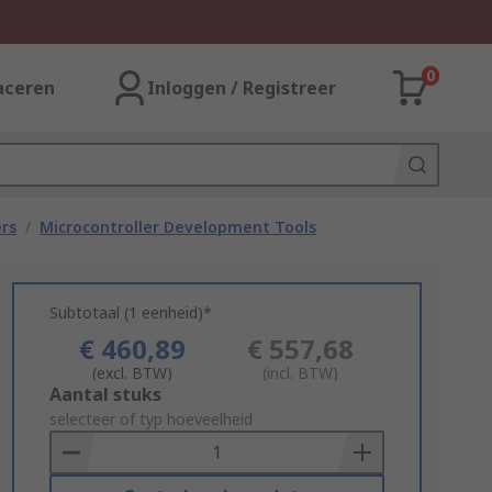
0
aceren
Inloggen / Registreer
rs
/
Microcontroller Development Tools
Subtotaal (1 eenheid)*
€ 460,89
€ 557,68
(excl. BTW)
(incl. BTW)
Add
Aantal stuks
to
selecteer of typ hoeveelheid
Basket