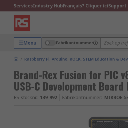
Services
Industry Hub
Français? Cliquer ici
Support
Menu
Fabrikantnummer
/
Raspberry Pi, Arduino, ROCK, STEM Education & De
Brand-Rex Fusion for PIC v
USB-C Development Board
RS-stocknr.
:
139-992
Fabrikantnummer
:
MIKROE-5