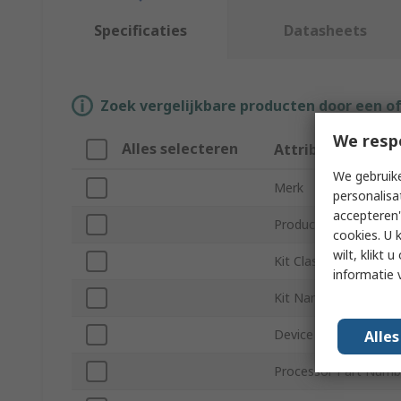
Specificaties
Datasheets
Zoek vergelijkbare producten door een o
We resp
Alles selecteren
Attribuut
We gebruike
Merk
personalisa
accepteren"
Product Type
cookies. U 
wilt, klikt
Kit Classification
informatie 
Kit Name
Device Core
Alle
Processor Part Numb