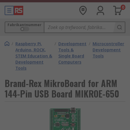
0
Fabrikantnummer
/
Raspberry Pi,
/
Development
/
Microcontroller
Arduino, ROCK,
Tools &
Development
STEM Education &
Single Board
Tools
Development
Computers
Tools
Brand-Rex MikroBoard for ARM
144-Pin USB Board MIKROE-650