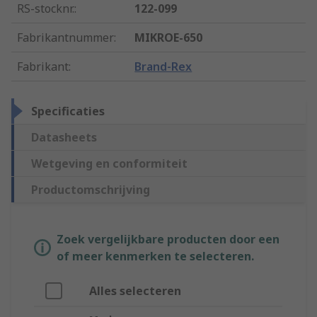
RS-stocknr.
:
122-099
Fabrikantnummer
:
MIKROE-650
Fabrikant
:
Brand-Rex
Specificaties
Datasheets
Wetgeving en conformiteit
Productomschrijving
Zoek vergelijkbare producten door een
of meer kenmerken te selecteren.
Alles selecteren