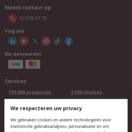
Neem contact op
02 528 07 70
Volg ons
We aanvaarden
Services
750.000 producten
2.500 merken
Bestellen
Inkoopoplossingen
We respecteren uw privacy
Retouren
Technisch advies
Track & Trace
We gebruiken cookies en andere technologieën voor
statistische gebruiksanalyses, personalisatie en om
Wettelijk