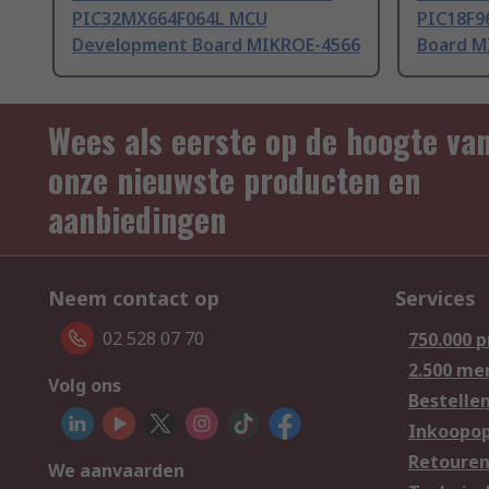
PIC32MX664F064L MCU
PIC18F9
Development Board MIKROE-4566
Board M
Wees als eerste op de hoogte va
onze nieuwste producten en
aanbiedingen
Neem contact op
Services
02 528 07 70
750.000 
2.500 me
Volg ons
Bestelle
Inkoopop
Retoure
We aanvaarden