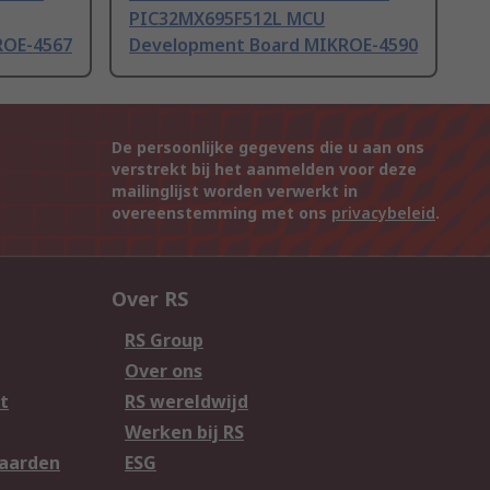
PIC32MX695F512L MCU
ROE-4567
Development Board MIKROE-4590
De persoonlijke gegevens die u aan ons
verstrekt bij het aanmelden voor deze
mailinglijst worden verwerkt in
overeenstemming met ons
privacybeleid
.
Over RS
RS Group
Over ons
t
RS wereldwijd
Werken bij RS
aarden
ESG