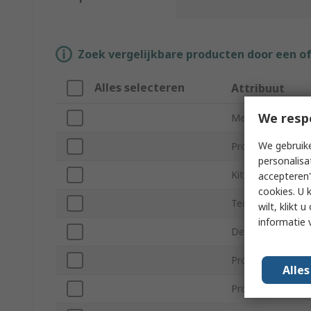
Zoek vergelijkbare producten door een o
Alles selecteren
Attribuut
We resp
Merk
We gebruike
Product Type
personalisa
Kit Classification
accepteren"
cookies. U 
Technology
wilt, klikt
informatie 
Device Core
Processor Famil
Alle
Processor Part 