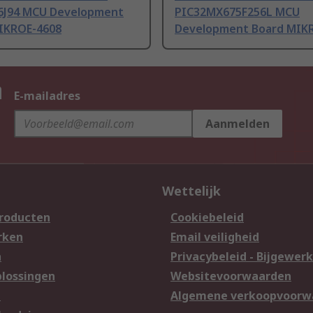
6J94 MCU Development
PIC32MX675F256L MCU
IKROE-4608
Development Board MIK
n
E-mailadres
Aanmelden
Wettelijk
producten
Cookiebeleid
rken
Email veiligheid
n
Privacybeleid - Bijgewerk
lossingen
Websitevoorwaarden
n
Algemene verkoopvoorw