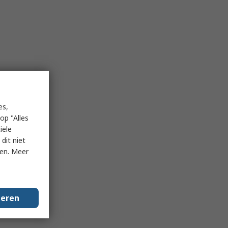
es,
op "Alles
iële
dit niet
ken. Meer
geren