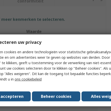
conformiteit
f meer kenmerken te selecteren.
Waarde
ecteren uw privacy
Brand-Rex
n cookies en andere technologieën voor statistische gebruiksanalys
Microcontroller Development Tool
tie en om advertenties weer te geven op websites van derden. Door 
Development Board
 te klikken, geeft u toestemming voor de verwerking van niet-essent
kunt uw cookies selecteren door te klikken op "Beheer cookies". Als u 
MCU
 u op "Alles weigeren". Dit kan de toegang tot bepaalde functies beper
vindt u in
ons cookiebeleid
PIC
y Name
8th Generation
s accepteren
Beheer cookies
Alles wei
Number
Mikroe-4030