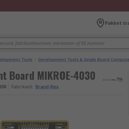
Pakket tr
velopment Tools
/
Development Tools & Single Board Compute
nt Board MIKROE-4030
030
Fabrikant
:
Brand-Rex