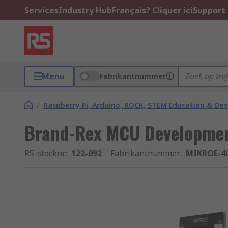
Services
Industry Hub
Français? Cliquer ici
Support
Menu
Fabrikantnummer
/
Raspberry Pi, Arduino, ROCK, STEM Education & De
Brand-Rex MCU Developme
RS-stocknr.
:
122-092
Fabrikantnummer
:
MIKROE-4