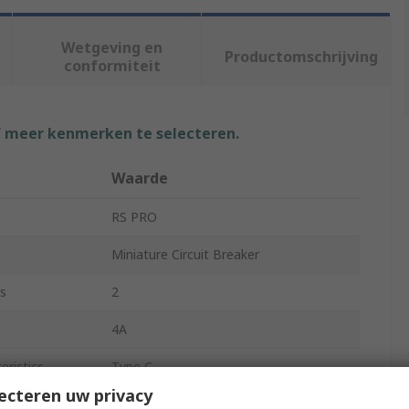
Wetgeving en
Productomschrijving
conformiteit
f meer kenmerken te selecteren.
Waarde
RS PRO
Miniature Circuit Breaker
s
2
4A
eristics
Type C
ecteren uw privacy
ge
240V ac