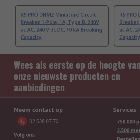
RS PRO DHMZ Miniature Circuit
RS PRO 
Breaker, 1-Pole, 1A, Type B, 240V
Breaker,
ac AC, 240 V dc DC, 10 kA Breaking
ac AC, 2
Capacity
Capacit
Wees als eerste op de hoogte va
onze nieuwste producten en
aanbiedingen
Neem contact op
Services
02 528 07 70
750.000 
2.500 me
Volg ons
Bestelle