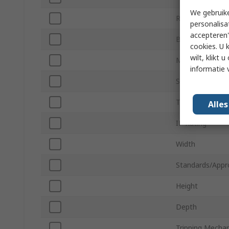
We gebruike
Rated DC Volta
personalisa
accepteren"
Breaking Capaci
cookies. U 
wilt, klikt
Mount Type
informatie 
Series
Terminal Type
Alle
IP Rating
Width
Standards/Appr
Height
Depth
Tripping Mecha