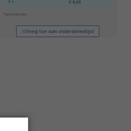
1 +
€ 8,60
*prijsindicatie
Voeg toe aan onderdelenlijst