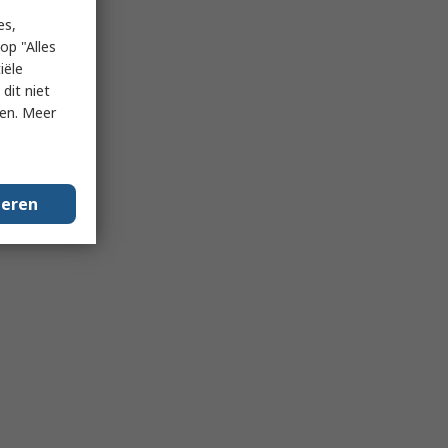
es,
op "Alles
iële
dit niet
ken. Meer
geren