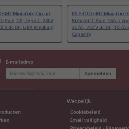
DHMZ Miniature Circuit
RS PRO DHMZ Miniature C
 1-Pole, 1A, Type C, 240V
Breaker, 1-Pole, 16A, Typ
40 V dc DC, 6 kA Breaking
ac AC, 240 V dc DC, 10 kA
y
Capacity
n
E-mailadres
Aanmelden
Wettelijk
producten
Cookiebeleid
rken
Email veiligheid
n
Privacybeleid - Bijgewerk