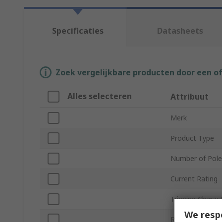
Specificaties
Datasheets
Zoek vergelijkbare producten door een o
Alles selecteren
Attribuut
Merk
Product Type
Number of Pole
Current Rating
Tripping Charact
We resp
Rated AC Volta