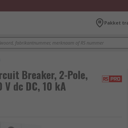
Pakket tr
s
uit Breaker, 2-Pole,
0 V dc DC, 10 kA