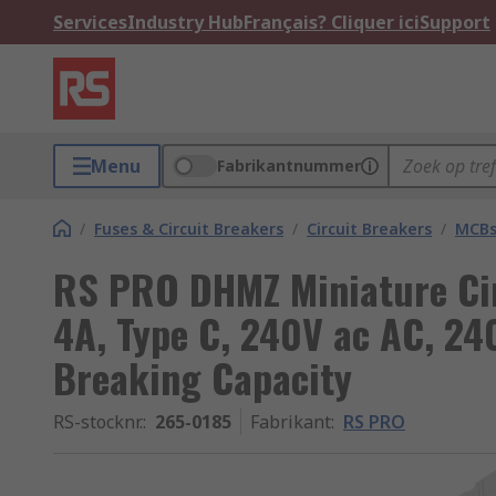
Services
Industry Hub
Français? Cliquer ici
Support
Menu
Fabrikantnummer
/
Fuses & Circuit Breakers
/
Circuit Breakers
/
MCB
RS PRO DHMZ Miniature Circ
4A, Type C, 240V ac AC, 24
Breaking Capacity
RS-stocknr.
:
265-0185
Fabrikant
:
RS PRO