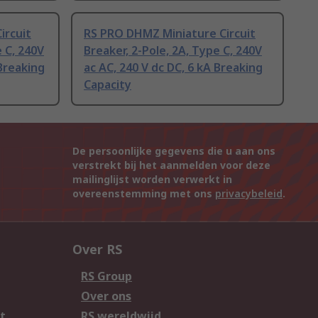
ircuit
RS PRO DHMZ Miniature Circuit
e C, 240V
Breaker, 2-Pole, 2A, Type C, 240V
 Breaking
ac AC, 240 V dc DC, 6 kA Breaking
Capacity
De persoonlijke gegevens die u aan ons
verstrekt bij het aanmelden voor deze
mailinglijst worden verwerkt in
overeenstemming met ons
privacybeleid
.
Over RS
RS Group
Over ons
t
RS wereldwijd