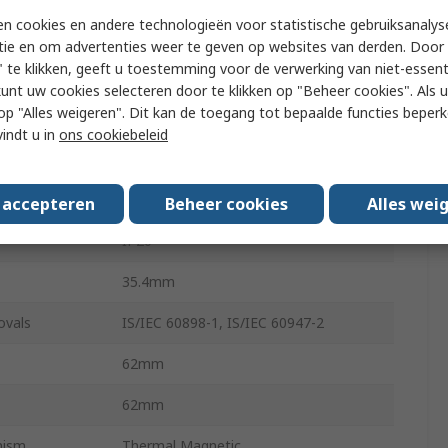
n cookies en andere technologieën voor statistische gebruiksanalys
ge
240V dc
tie en om advertenties weer te geven op websites van derden. Door 
 te klikken, geeft u toestemming voor de verwerking van niet-essent
ty
10kA
kunt uw cookies selecteren door te klikken op "Beheer cookies". Als u 
 u op "Alles weigeren". Dit kan de toegang tot bepaalde functies beper
DIN Rail
vindt u in
ons cookiebeleid
DHMZ
Cable
s accepteren
Beheer cookies
Alles wei
IP20
35.4mm
ovals
IS/IEC 60898-1, IS/IEC 60947-2
62mm
62mm
nism
Thermal Magnetic